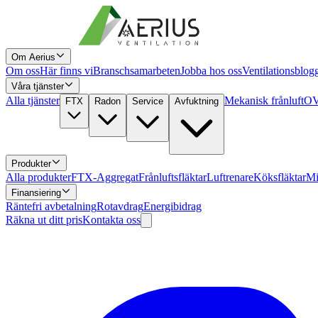
Om Aerius
Om oss
Här finns vi
Branschsamarbeten
Jobba hos oss
Ventilationsblog
Våra tjänster
Alla tjänster
Mekanisk frånluft
OV
FTX
Radon
Service
Avfuktning
Produkter
Alla produkter
FTX-Aggregat
Frånluftsfläktar
Luftrenare
Köksfläktar
Mi
Finansiering
Räntefri avbetalning
Rotavdrag
Energibidrag
Räkna ut ditt pris
Kontakta oss