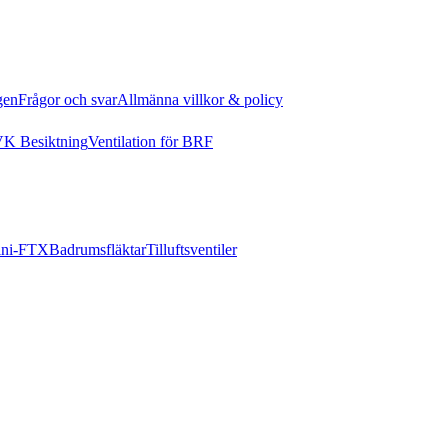
gen
Frågor och svar
Allmänna villkor & policy
K Besiktning
Ventilation för BRF
ni-FTX
Badrumsfläktar
Tilluftsventiler