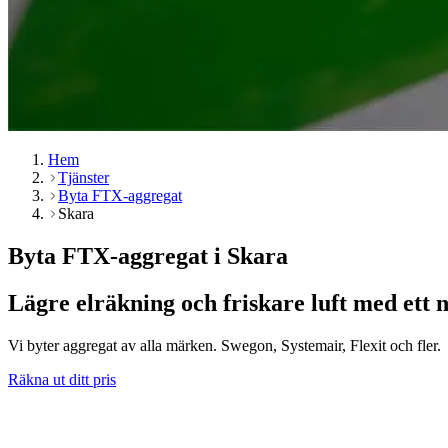
Hem
Tjänster
Byta FTX-aggregat
Skara
Byta FTX-aggregat i Skara
Lägre elräkning och friskare luft med ett 
Vi byter aggregat av alla märken. Swegon, Systemair, Flexit och fler.
Räkna ut ditt pris