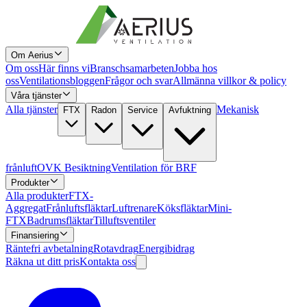
Om Aerius
Om oss
Här finns vi
Branschsamarbeten
Jobba hos
oss
Ventilationsbloggen
Frågor och svar
Allmänna villkor & policy
Våra tjänster
Alla tjänster
Mekanisk
FTX
Radon
Service
Avfuktning
frånluft
OVK Besiktning
Ventilation för BRF
Produkter
Alla produkter
FTX-
Aggregat
Frånluftsfläktar
Luftrenare
Köksfläktar
Mini-
FTX
Badrumsfläktar
Tilluftsventiler
Finansiering
Räntefri avbetalning
Rotavdrag
Energibidrag
Räkna ut ditt pris
Kontakta oss