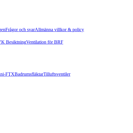
gen
Frågor och svar
Allmänna villkor & policy
K Besiktning
Ventilation för BRF
ni-FTX
Badrumsfläktar
Tilluftsventiler