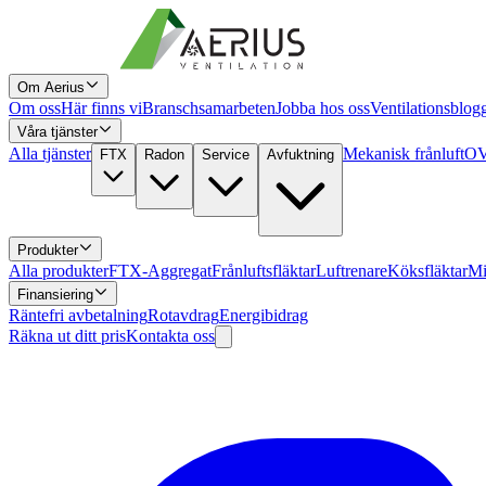
Om Aerius
Om oss
Här finns vi
Branschsamarbeten
Jobba hos oss
Ventilationsblog
Våra tjänster
Alla tjänster
Mekanisk frånluft
OV
FTX
Radon
Service
Avfuktning
Produkter
Alla produkter
FTX-Aggregat
Frånluftsfläktar
Luftrenare
Köksfläktar
Mi
Finansiering
Räntefri avbetalning
Rotavdrag
Energibidrag
Räkna ut ditt pris
Kontakta oss