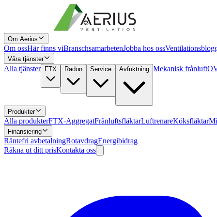
Om Aerius
Om oss
Här finns vi
Branschsamarbeten
Jobba hos oss
Ventilationsblog
Våra tjänster
Alla tjänster
Mekanisk frånluft
OV
FTX
Radon
Service
Avfuktning
Produkter
Alla produkter
FTX-Aggregat
Frånluftsfläktar
Luftrenare
Köksfläktar
Mi
Finansiering
Räntefri avbetalning
Rotavdrag
Energibidrag
Räkna ut ditt pris
Kontakta oss