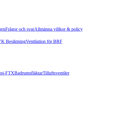
gen
Frågor och svar
Allmänna villkor & policy
K Besiktning
Ventilation för BRF
ni-FTX
Badrumsfläktar
Tilluftsventiler