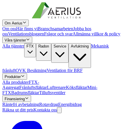
Om Aerius
Om oss
Här finns vi
Branschsamarbeten
Jobba hos
oss
Ventilationsbloggen
Frågor och svar
Allmänna villkor & policy
Våra tjänster
Alla tjänster
Mekanisk
FTX
Radon
Service
Avfuktning
frånluft
OVK Besiktning
Ventilation för BRF
Produkter
Alla produkter
FTX-
Aggregat
Frånluftsfläktar
Luftrenare
Köksfläktar
Mini-
FTX
Badrumsfläktar
Tilluftsventiler
Finansiering
Räntefri avbetalning
Rotavdrag
Energibidrag
Räkna ut ditt pris
Kontakta oss