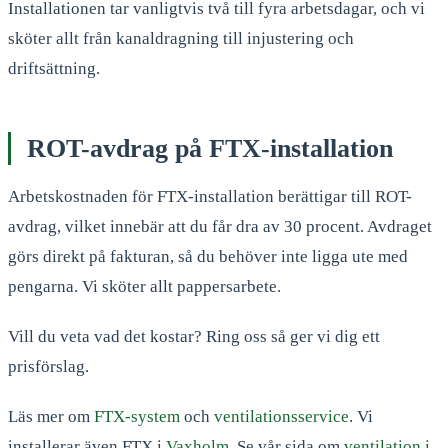
Installationen tar vanligtvis två till fyra arbetsdagar, och vi
sköter allt från kanaldragning till injustering och
driftsättning.
ROT-avdrag på FTX-installation
Arbetskostnaden för FTX-installation berättigar till ROT-
avdrag, vilket innebär att du får dra av 30 procent. Avdraget
görs direkt på fakturan, så du behöver inte ligga ute med
pengarna. Vi sköter allt pappersarbete.
Vill du veta vad det kostar? Ring oss så ger vi dig ett
prisförslag.
Läs mer om
FTX-system
och
ventilationsservice
. Vi
installerar även FTX i
Vaxholm
. Se vår sida om
ventilation i