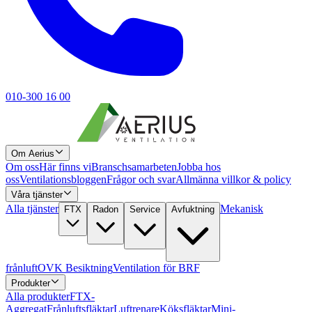
010-300 16 00
Om Aerius
Om oss
Här finns vi
Branschsamarbeten
Jobba hos
oss
Ventilationsbloggen
Frågor och svar
Allmänna villkor & policy
Våra tjänster
Alla tjänster
Mekanisk
FTX
Radon
Service
Avfuktning
frånluft
OVK Besiktning
Ventilation för BRF
Produkter
Alla produkter
FTX-
Aggregat
Frånluftsfläktar
Luftrenare
Köksfläktar
Mini-