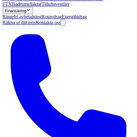
FTX
Badrumsfläktar
Tilluftsventiler
Finansiering
Räntefri avbetalning
Rotavdrag
Energibidrag
Räkna ut ditt pris
Kontakta oss