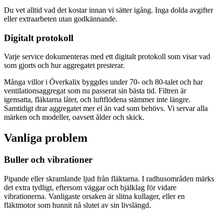
Du vet alltid vad det kostar innan vi sätter igång. Inga dolda avgifter
eller extraarbeten utan godkännande.
Digitalt protokoll
Varje service dokumenteras med ett digitalt protokoll som visar vad
som gjorts och hur aggregatet presterar.
Många villor i Överkalix byggdes under 70- och 80-talet och har
ventilationsaggregat som nu passerat sin bästa tid. Filtren är
igensatta, fläktarna låter, och luftflödena stämmer inte längre.
Samtidigt drar aggregatet mer el än vad som behövs. Vi servar alla
märken och modeller, oavsett ålder och skick.
Vanliga problem
Buller och vibrationer
Pipande eller skramlande ljud från fläktarna. I radhusområden märks
det extra tydligt, eftersom väggar och bjälklag för vidare
vibrationerna. Vanligaste orsaken är slitna kullager, eller en
fläktmotor som hunnit nå slutet av sin livslängd.