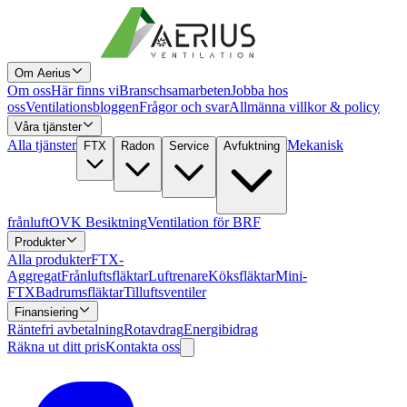
Om Aerius
Om oss
Här finns vi
Branschsamarbeten
Jobba hos
oss
Ventilationsbloggen
Frågor och svar
Allmänna villkor & policy
Våra tjänster
Alla tjänster
Mekanisk
FTX
Radon
Service
Avfuktning
frånluft
OVK Besiktning
Ventilation för BRF
Produkter
Alla produkter
FTX-
Aggregat
Frånluftsfläktar
Luftrenare
Köksfläktar
Mini-
FTX
Badrumsfläktar
Tilluftsventiler
Finansiering
Räntefri avbetalning
Rotavdrag
Energibidrag
Räkna ut ditt pris
Kontakta oss