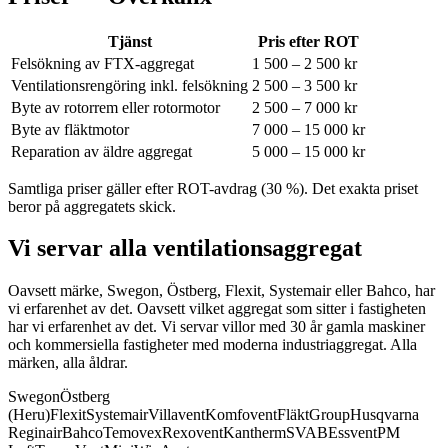
Tjänst
Pris efter ROT
Felsökning av FTX-aggregat
1 500 – 2 500 kr
Ventilationsrengöring inkl. felsökning
2 500 – 3 500 kr
Byte av rotorrem eller rotormotor
2 500 – 7 000 kr
Byte av fläktmotor
7 000 – 15 000 kr
Reparation av äldre aggregat
5 000 – 15 000 kr
Samtliga priser gäller efter ROT-avdrag (30 %). Det exakta priset
beror på aggregatets skick.
Vi servar alla ventilationsaggregat
Oavsett märke, Swegon, Östberg, Flexit, Systemair eller Bahco, har
vi erfarenhet av det.
Oavsett vilket aggregat som sitter i fastigheten
har vi erfarenhet av det. Vi servar villor med 30 år gamla maskiner
och kommersiella fastigheter med moderna industriaggregat. Alla
märken, alla åldrar.
Swegon
Östberg
(Heru)
Flexit
Systemair
Villavent
Komfovent
FläktGroup
Husqvarna
Reginair
Bahco
Temovex
Rexovent
Kantherm
SVAB
Essvent
PM