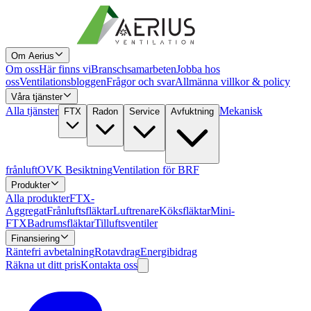
Om Aerius
Om oss
Här finns vi
Branschsamarbeten
Jobba hos
oss
Ventilationsbloggen
Frågor och svar
Allmänna villkor & policy
Våra tjänster
Alla tjänster
Mekanisk
FTX
Radon
Service
Avfuktning
frånluft
OVK Besiktning
Ventilation för BRF
Produkter
Alla produkter
FTX-
Aggregat
Frånluftsfläktar
Luftrenare
Köksfläktar
Mini-
FTX
Badrumsfläktar
Tilluftsventiler
Finansiering
Räntefri avbetalning
Rotavdrag
Energibidrag
Räkna ut ditt pris
Kontakta oss