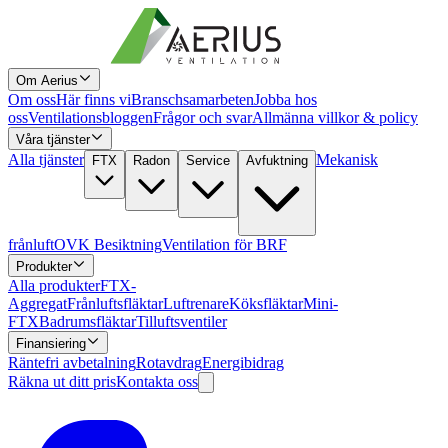
Om Aerius
Om oss
Här finns vi
Branschsamarbeten
Jobba hos
oss
Ventilationsbloggen
Frågor och svar
Allmänna villkor & policy
Våra tjänster
Alla tjänster
Mekanisk
FTX
Radon
Service
Avfuktning
frånluft
OVK Besiktning
Ventilation för BRF
Produkter
Alla produkter
FTX-
Aggregat
Frånluftsfläktar
Luftrenare
Köksfläktar
Mini-
FTX
Badrumsfläktar
Tilluftsventiler
Finansiering
Räntefri avbetalning
Rotavdrag
Energibidrag
Räkna ut ditt pris
Kontakta oss