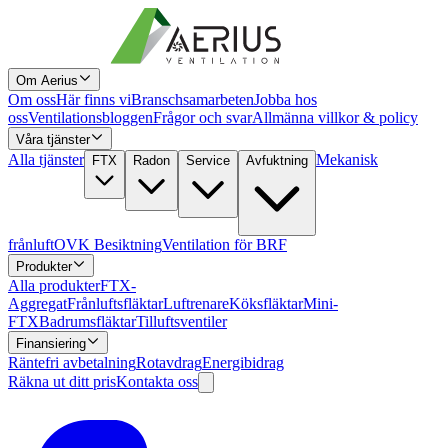
Om Aerius
Om oss
Här finns vi
Branschsamarbeten
Jobba hos
oss
Ventilationsbloggen
Frågor och svar
Allmänna villkor & policy
Våra tjänster
Alla tjänster
Mekanisk
FTX
Radon
Service
Avfuktning
frånluft
OVK Besiktning
Ventilation för BRF
Produkter
Alla produkter
FTX-
Aggregat
Frånluftsfläktar
Luftrenare
Köksfläktar
Mini-
FTX
Badrumsfläktar
Tilluftsventiler
Finansiering
Räntefri avbetalning
Rotavdrag
Energibidrag
Räkna ut ditt pris
Kontakta oss