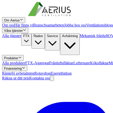
Om Aerius
Om oss
Här finns vi
Branschsamarbeten
Jobba hos oss
Ventilationsblog
Våra tjänster
Alla tjänster
Mekanisk frånluft
OV
FTX
Radon
Service
Avfuktning
Produkter
Alla produkter
FTX-Aggregat
Frånluftsfläktar
Luftrenare
Köksfläktar
Mi
Finansiering
Räntefri avbetalning
Rotavdrag
Energibidrag
Räkna ut ditt pris
Kontakta oss