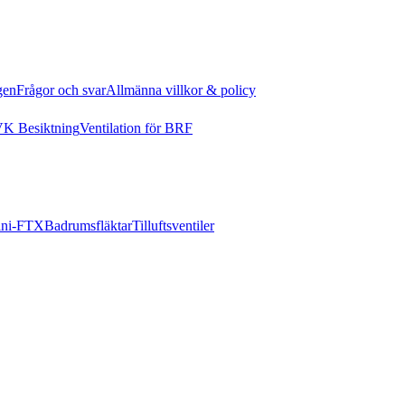
gen
Frågor och svar
Allmänna villkor & policy
K Besiktning
Ventilation för BRF
ni-FTX
Badrumsfläktar
Tilluftsventiler