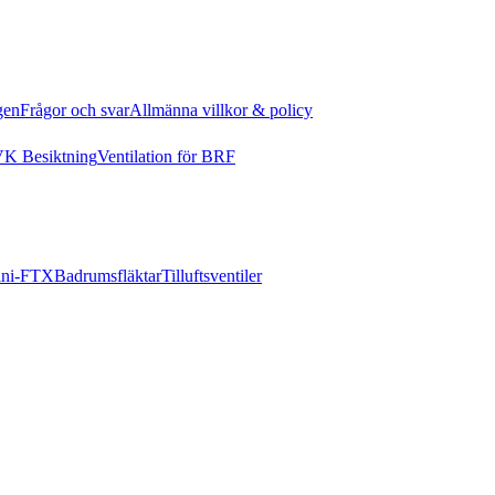
gen
Frågor och svar
Allmänna villkor & policy
K Besiktning
Ventilation för BRF
ni-FTX
Badrumsfläktar
Tilluftsventiler