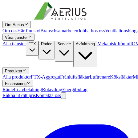
Om Aerius
Om oss
Här finns vi
Branschsamarbeten
Jobba hos oss
Ventilationsblog
Våra tjänster
Alla tjänster
Mekanisk frånluft
OV
FTX
Radon
Service
Avfuktning
Produkter
Alla produkter
FTX-Aggregat
Frånluftsfläktar
Luftrenare
Köksfläktar
Mi
Finansiering
Räntefri avbetalning
Rotavdrag
Energibidrag
Räkna ut ditt pris
Kontakta oss