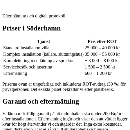
Eftermätning och digitalt protokoll
Priser i
Söderhamn
Tjänst
Pris efter ROT
Standard installation villa
25 000 – 40 000 kr
Komplex installation (källare, sluttningshus)
35 000 – 55 000 kr
Komplettering med tätning av sprickor
+ 3 000 – 8 000 kr
Servicebesök och justering
1 500 – 2 500 kr
Eftermätning
600 – 1 200 kr
Priserna ovan är ungefärliga och inkluderar ROT-avdrag (30 %) för
privatpersoner. Det exakta priset bekräftar vi efter platsbesök.
Garanti och eftermätning
Vi lämnar skriftlig garanti på att radonhalten ska under 200 Bq/m³
efter installationen. Eftermätning ingår och visar den att värdet ligger
kvar för högt återvänder vi och åtgärdar det. Inga extra kostnader,
ingen diskussion. Det är så vi vill att garantier ska fungera.