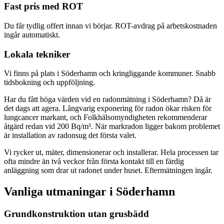
Fast pris med ROT
Du får tydlig offert innan vi börjar. ROT-avdrag på arbetskostnaden
ingår automatiskt.
Lokala tekniker
Vi finns på plats i Söderhamn och kringliggande kommuner. Snabb
tidsbokning och uppföljning.
Har du fått höga värden vid en radonmätning i Söderhamn? Då är
det dags att agera. Långvarig exponering för radon ökar risken för
lungcancer markant, och Folkhälsomyndigheten rekommenderar
åtgärd redan vid 200 Bq/m³. När markradon ligger bakom problemet
är installation av radonsug det första valet.
Vi rycker ut, mäter, dimensionerar och installerar. Hela processen tar
ofta mindre än två veckor från första kontakt till en färdig
anläggning som drar ut radonet under huset. Eftermätningen ingår.
Vanliga utmaningar i
Söderhamn
Grundkonstruktion utan grusbädd