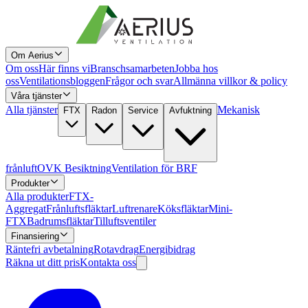
Om Aerius
Om oss
Här finns vi
Branschsamarbeten
Jobba hos
oss
Ventilationsbloggen
Frågor och svar
Allmänna villkor & policy
Våra tjänster
Alla tjänster
Mekanisk
FTX
Radon
Service
Avfuktning
frånluft
OVK Besiktning
Ventilation för BRF
Produkter
Alla produkter
FTX-
Aggregat
Frånluftsfläktar
Luftrenare
Köksfläktar
Mini-
FTX
Badrumsfläktar
Tilluftsventiler
Finansiering
Räntefri avbetalning
Rotavdrag
Energibidrag
Räkna ut ditt pris
Kontakta oss