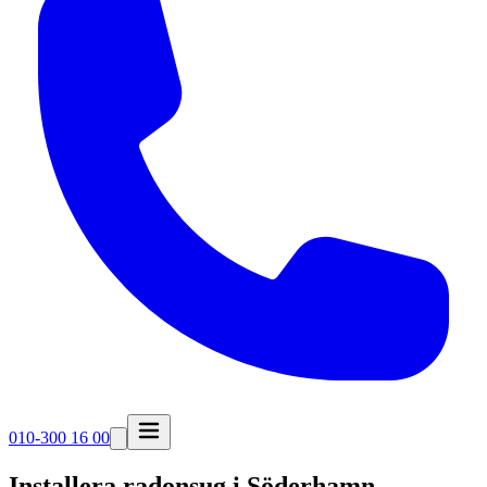
010-300 16 00
Installera radonsug i
Söderhamn