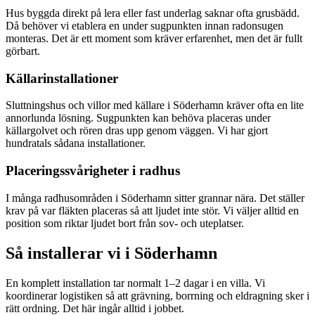
Hus byggda direkt på lera eller fast underlag saknar ofta grusbädd.
Då behöver vi etablera en under sugpunkten innan radonsugen
monteras. Det är ett moment som kräver erfarenhet, men det är fullt
görbart.
Källarinstallationer
Sluttningshus och villor med källare i Söderhamn kräver ofta en lite
annorlunda lösning. Sugpunkten kan behöva placeras under
källargolvet och rören dras upp genom väggen. Vi har gjort
hundratals sådana installationer.
Placeringssvårigheter i radhus
I många radhusområden i Söderhamn sitter grannar nära. Det ställer
krav på var fläkten placeras så att ljudet inte stör. Vi väljer alltid en
position som riktar ljudet bort från sov- och uteplatser.
Så installerar vi i
Söderhamn
En komplett installation tar normalt 1–2 dagar i en villa. Vi
koordinerar logistiken så att grävning, borrning och eldragning sker i
rätt ordning. Det här ingår alltid i jobbet.