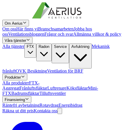
Om Aerius
Om oss
Här finns vi
Branschsamarbeten
Jobba hos
oss
Ventilationsbloggen
Frågor och svar
Allmänna villkor & policy
Våra tjänster
Alla tjänster
Mekanisk
FTX
Radon
Service
Avfuktning
frånluft
OVK Besiktning
Ventilation för BRF
Produkter
Alla produkter
FTX-
Aggregat
Frånluftsfläktar
Luftrenare
Köksfläktar
Mini-
FTX
Badrumsfläktar
Tilluftsventiler
Finansiering
Räntefri avbetalning
Rotavdrag
Energibidrag
Räkna ut ditt pris
Kontakta oss