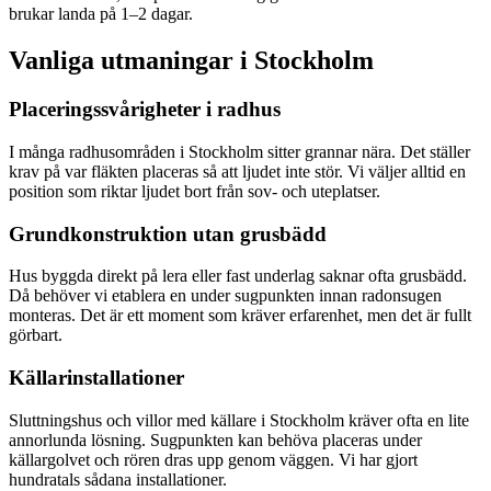
brukar landa på 1–2 dagar.
Vanliga utmaningar i
Stockholm
Placeringssvårigheter i radhus
I många radhusområden i Stockholm sitter grannar nära. Det ställer
krav på var fläkten placeras så att ljudet inte stör. Vi väljer alltid en
position som riktar ljudet bort från sov- och uteplatser.
Grundkonstruktion utan grusbädd
Hus byggda direkt på lera eller fast underlag saknar ofta grusbädd.
Då behöver vi etablera en under sugpunkten innan radonsugen
monteras. Det är ett moment som kräver erfarenhet, men det är fullt
görbart.
Källarinstallationer
Sluttningshus och villor med källare i Stockholm kräver ofta en lite
annorlunda lösning. Sugpunkten kan behöva placeras under
källargolvet och rören dras upp genom väggen. Vi har gjort
hundratals sådana installationer.