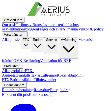
Om Aerius
Om oss
Här finns vi
Branschsamarbeten
Jobba hos
oss
Ventilationsbloggen
Frågor och svar
Allmänna villkor & policy
Våra tjänster
Alla tjänster
Mekanisk
FTX
Radon
Service
Avfuktning
frånluft
OVK Besiktning
Ventilation för BRF
Produkter
Alla produkter
FTX-
Aggregat
Frånluftsfläktar
Luftrenare
Köksfläktar
Mini-
FTX
Badrumsfläktar
Tilluftsventiler
Finansiering
Räntefri avbetalning
Rotavdrag
Energibidrag
Räkna ut ditt pris
Kontakta oss