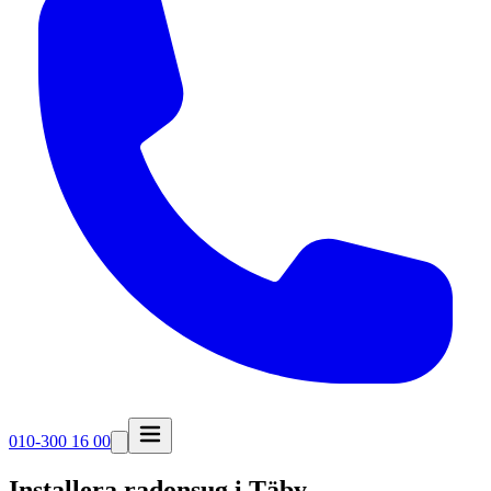
010-300 16 00
Installera radonsug i
Täby