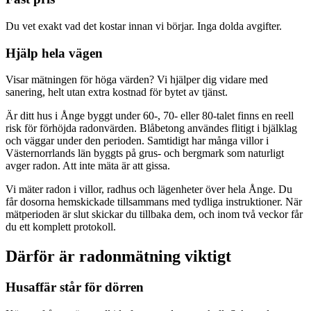
Du vet exakt vad det kostar innan vi börjar. Inga dolda avgifter.
Hjälp hela vägen
Visar mätningen för höga värden? Vi hjälper dig vidare med
sanering, helt utan extra kostnad för bytet av tjänst.
Är ditt hus i Ånge byggt under 60-, 70- eller 80-talet finns en reell
risk för förhöjda radonvärden. Blåbetong användes flitigt i bjälklag
och väggar under den perioden. Samtidigt har många villor i
Västernorrlands län byggts på grus- och bergmark som naturligt
avger radon. Att inte mäta är att gissa.
Vi mäter radon i villor, radhus och lägenheter över hela Ånge. Du
får dosorna hemskickade tillsammans med tydliga instruktioner. När
mätperioden är slut skickar du tillbaka dem, och inom två veckor får
du ett komplett protokoll.
Därför är radonmätning viktigt
Husaffär står för dörren