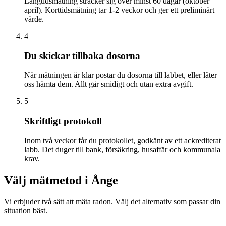
Långtidsmätning sträcker sig över minst 60 dagar (oktober–
april). Korttidsmätning tar 1-2 veckor och ger ett preliminärt
värde.
4
Du skickar tillbaka dosorna
När mätningen är klar postar du dosorna till labbet, eller låter
oss hämta dem. Allt går smidigt och utan extra avgift.
5
Skriftligt protokoll
Inom två veckor får du protokollet, godkänt av ett ackrediterat
labb. Det duger till bank, försäkring, husaffär och kommunala
krav.
Välj mätmetod i
Ånge
Vi erbjuder två sätt att mäta radon. Välj det alternativ som passar din
situation bäst.