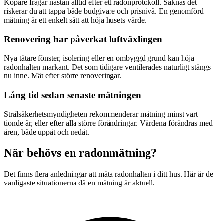
Köpare frågar nästan alltid efter ett radonprotokoll. Saknas det
riskerar du att tappa både budgivare och prisnivå. En genomförd
mätning är ett enkelt sätt att höja husets värde.
Renovering har påverkat luftväxlingen
Nya tätare fönster, isolering eller en ombyggd grund kan höja
radonhalten markant. Det som tidigare ventilerades naturligt stängs
nu inne. Mät efter större renoveringar.
Lång tid sedan senaste mätningen
Strålsäkerhetsmyndigheten rekommenderar mätning minst vart
tionde år, eller efter alla större förändringar. Värdena förändras med
åren, både uppåt och nedåt.
När behövs en radonmätning?
Det finns flera anledningar att mäta radonhalten i ditt hus. Här är de
vanligaste situationerna då en mätning är aktuell.