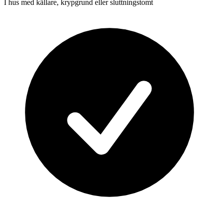
I hus med källare, krypgrund eller sluttningstomt