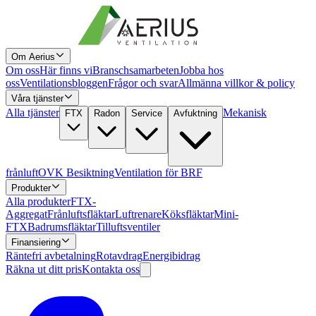
Om Aerius
Om oss
Här finns vi
Branschsamarbeten
Jobba hos
oss
Ventilationsbloggen
Frågor och svar
Allmänna villkor & policy
Våra tjänster
Alla tjänster
Mekanisk
FTX
Radon
Service
Avfuktning
frånluft
OVK Besiktning
Ventilation för BRF
Produkter
Alla produkter
FTX-
Aggregat
Frånluftsfläktar
Luftrenare
Köksfläktar
Mini-
FTX
Badrumsfläktar
Tilluftsventiler
Finansiering
Räntefri avbetalning
Rotavdrag
Energibidrag
Räkna ut ditt pris
Kontakta oss