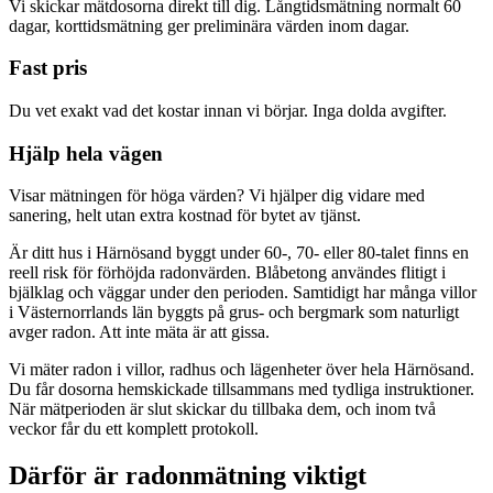
Vi skickar mätdosorna direkt till dig. Långtidsmätning normalt 60
dagar, korttidsmätning ger preliminära värden inom dagar.
Fast pris
Du vet exakt vad det kostar innan vi börjar. Inga dolda avgifter.
Hjälp hela vägen
Visar mätningen för höga värden? Vi hjälper dig vidare med
sanering, helt utan extra kostnad för bytet av tjänst.
Är ditt hus i Härnösand byggt under 60-, 70- eller 80-talet finns en
reell risk för förhöjda radonvärden. Blåbetong användes flitigt i
bjälklag och väggar under den perioden. Samtidigt har många villor
i Västernorrlands län byggts på grus- och bergmark som naturligt
avger radon. Att inte mäta är att gissa.
Vi mäter radon i villor, radhus och lägenheter över hela Härnösand.
Du får dosorna hemskickade tillsammans med tydliga instruktioner.
När mätperioden är slut skickar du tillbaka dem, och inom två
veckor får du ett komplett protokoll.
Därför är radonmätning viktigt