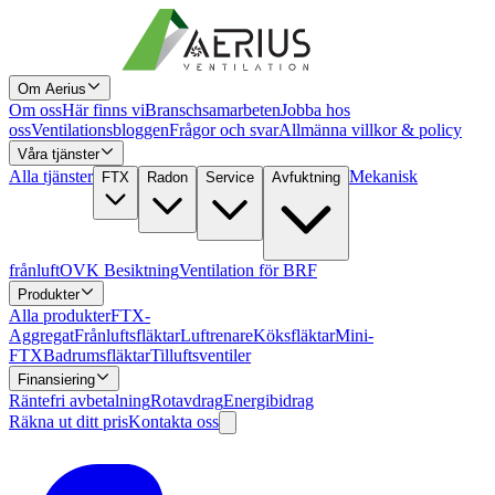
Om Aerius
Om oss
Här finns vi
Branschsamarbeten
Jobba hos
oss
Ventilationsbloggen
Frågor och svar
Allmänna villkor & policy
Våra tjänster
Alla tjänster
Mekanisk
FTX
Radon
Service
Avfuktning
frånluft
OVK Besiktning
Ventilation för BRF
Produkter
Alla produkter
FTX-
Aggregat
Frånluftsfläktar
Luftrenare
Köksfläktar
Mini-
FTX
Badrumsfläktar
Tilluftsventiler
Finansiering
Räntefri avbetalning
Rotavdrag
Energibidrag
Räkna ut ditt pris
Kontakta oss