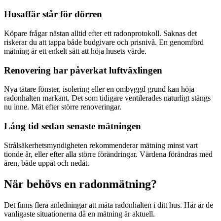
Husaffär står för dörren
Köpare frågar nästan alltid efter ett radonprotokoll. Saknas det
riskerar du att tappa både budgivare och prisnivå. En genomförd
mätning är ett enkelt sätt att höja husets värde.
Renovering har påverkat luftväxlingen
Nya tätare fönster, isolering eller en ombyggd grund kan höja
radonhalten markant. Det som tidigare ventilerades naturligt stängs
nu inne. Mät efter större renoveringar.
Lång tid sedan senaste mätningen
Strålsäkerhetsmyndigheten rekommenderar mätning minst vart
tionde år, eller efter alla större förändringar. Värdena förändras med
åren, både uppåt och nedåt.
När behövs en radonmätning?
Det finns flera anledningar att mäta radonhalten i ditt hus. Här är de
vanligaste situationerna då en mätning är aktuell.