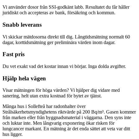
Vi använder dosor från SSI-godkänt labb. Resultatet du får håller
juridiskt och accepteras av bank, försäkring och kommun.
Snabb leverans
Vi skickar mätdosorna direkt till dig. Långtidsmätning normalt 60
dagar, korttidsmätning ger preliminära värden inom dagar.
Fast pris
Du vet exakt vad det kostar innan vi börjar. Inga dolda avgifter.
Hjälp hela vägen
Visar mätningen för höga värden? Vi hjälper dig vidare med
sanering, helt utan extra kostnad för bytet av tjänst.
Många hus i Sollefteå har radonhalter över
Strålsäkerhetsmyndighetens riktvärde på 200 Bq/m³. Gasen kommer
från marken eller från byggnadsmaterial i väggarna. Den syns inte
och luktar inte. Men långvarig exponering ökar risken för
lungcancer markant. En mätning är det enda sättet att veta var ditt
hus ligger.