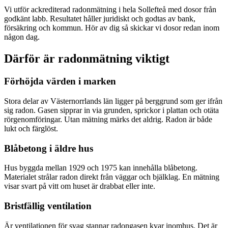
Vi utför ackrediterad radonmätning i hela Sollefteå med dosor från
godkänt labb. Resultatet håller juridiskt och godtas av bank,
försäkring och kommun. Hör av dig så skickar vi dosor redan inom
någon dag.
Därför är radonmätning viktigt
Förhöjda värden i marken
Stora delar av Västernorrlands län ligger på berggrund som ger ifrån
sig radon. Gasen sipprar in via grunden, sprickor i plattan och otäta
rörgenomföringar. Utan mätning märks det aldrig. Radon är både
lukt och färglöst.
Blåbetong i äldre hus
Hus byggda mellan 1929 och 1975 kan innehålla blåbetong.
Materialet strålar radon direkt från väggar och bjälklag. En mätning
visar svart på vitt om huset är drabbat eller inte.
Bristfällig ventilation
Är ventilationen för svag stannar radongasen kvar inomhus. Det är