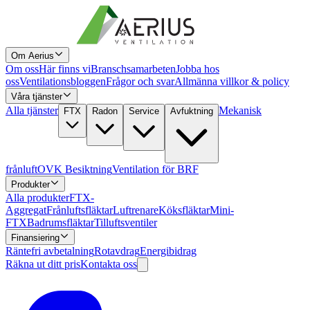
Om Aerius
Om oss
Här finns vi
Branschsamarbeten
Jobba hos
oss
Ventilationsbloggen
Frågor och svar
Allmänna villkor & policy
Våra tjänster
Alla tjänster
Mekanisk
FTX
Radon
Service
Avfuktning
frånluft
OVK Besiktning
Ventilation för BRF
Produkter
Alla produkter
FTX-
Aggregat
Frånluftsfläktar
Luftrenare
Köksfläktar
Mini-
FTX
Badrumsfläktar
Tilluftsventiler
Finansiering
Räntefri avbetalning
Rotavdrag
Energibidrag
Räkna ut ditt pris
Kontakta oss