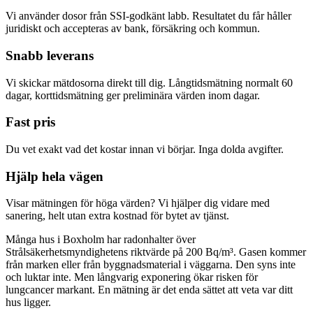
Vi använder dosor från SSI-godkänt labb. Resultatet du får håller
juridiskt och accepteras av bank, försäkring och kommun.
Snabb leverans
Vi skickar mätdosorna direkt till dig. Långtidsmätning normalt 60
dagar, korttidsmätning ger preliminära värden inom dagar.
Fast pris
Du vet exakt vad det kostar innan vi börjar. Inga dolda avgifter.
Hjälp hela vägen
Visar mätningen för höga värden? Vi hjälper dig vidare med
sanering, helt utan extra kostnad för bytet av tjänst.
Många hus i Boxholm har radonhalter över
Strålsäkerhetsmyndighetens riktvärde på 200 Bq/m³. Gasen kommer
från marken eller från byggnadsmaterial i väggarna. Den syns inte
och luktar inte. Men långvarig exponering ökar risken för
lungcancer markant. En mätning är det enda sättet att veta var ditt
hus ligger.