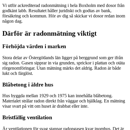
Vi utför ackrediterad radonmätning i hela Boxholm med dosor från
godkänt labb. Resultatet håller juridiskt och godtas av bank,
försäkring och kommun. Hör av dig så skickar vi dosor redan inom
någon dag.
Därför är radonmätning viktigt
Förhöjda värden i marken
Stora delar av Östergötlands län ligger på berggrund som ger ifrån
sig radon. Gasen sipprar in via grunden, sprickor i plattan och otäta
rörgenomföringar. Utan mätning märks det aldrig. Radon är både
lukt och färglöst.
Blåbetong i äldre hus
Hus byggda mellan 1929 och 1975 kan innehålla blåbetong.
Materialet strålar radon direkt från väggar och bjälklag. En mätning
visar svart på vitt om huset är drabbat eller inte.
Bristfällig ventilation
Är ventilationen för svag stannar radongasen kvar inomhus. Det är