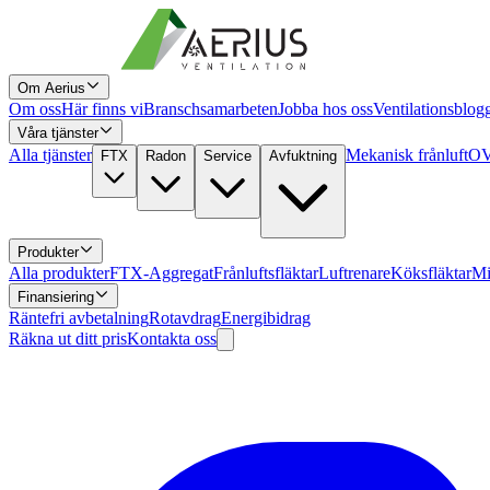
Om Aerius
Om oss
Här finns vi
Branschsamarbeten
Jobba hos oss
Ventilationsblog
Våra tjänster
Alla tjänster
Mekanisk frånluft
OV
FTX
Radon
Service
Avfuktning
Produkter
Alla produkter
FTX-Aggregat
Frånluftsfläktar
Luftrenare
Köksfläktar
Mi
Finansiering
Räntefri avbetalning
Rotavdrag
Energibidrag
Räkna ut ditt pris
Kontakta oss