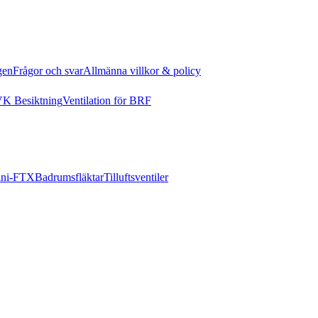
gen
Frågor och svar
Allmänna villkor & policy
K Besiktning
Ventilation för BRF
ni-FTX
Badrumsfläktar
Tilluftsventiler