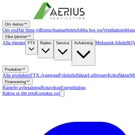
Om Aerius
Om oss
Här finns vi
Branschsamarbeten
Jobba hos oss
Ventilationsblog
Våra tjänster
Alla tjänster
Mekanisk frånluft
OV
FTX
Radon
Service
Avfuktning
Produkter
Alla produkter
FTX-Aggregat
Frånluftsfläktar
Luftrenare
Köksfläktar
Mi
Finansiering
Räntefri avbetalning
Rotavdrag
Energibidrag
Räkna ut ditt pris
Kontakta oss