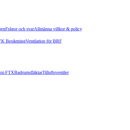
gen
Frågor och svar
Allmänna villkor & policy
K Besiktning
Ventilation för BRF
ni-FTX
Badrumsfläktar
Tilluftsventiler