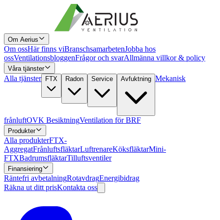
Om Aerius
Om oss
Här finns vi
Branschsamarbeten
Jobba hos
oss
Ventilationsbloggen
Frågor och svar
Allmänna villkor & policy
Våra tjänster
Alla tjänster
Mekanisk
FTX
Radon
Service
Avfuktning
frånluft
OVK Besiktning
Ventilation för BRF
Produkter
Alla produkter
FTX-
Aggregat
Frånluftsfläktar
Luftrenare
Köksfläktar
Mini-
FTX
Badrumsfläktar
Tilluftsventiler
Finansiering
Räntefri avbetalning
Rotavdrag
Energibidrag
Räkna ut ditt pris
Kontakta oss