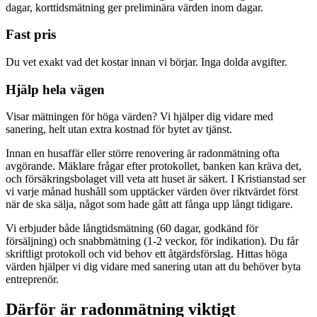
dagar, korttidsmätning ger preliminära värden inom dagar.
Fast pris
Du vet exakt vad det kostar innan vi börjar. Inga dolda avgifter.
Hjälp hela vägen
Visar mätningen för höga värden? Vi hjälper dig vidare med
sanering, helt utan extra kostnad för bytet av tjänst.
Innan en husaffär eller större renovering är radonmätning ofta
avgörande. Mäklare frågar efter protokollet, banken kan kräva det,
och försäkringsbolaget vill veta att huset är säkert. I Kristianstad ser
vi varje månad hushåll som upptäcker värden över riktvärdet först
när de ska sälja, något som hade gått att fånga upp långt tidigare.
Vi erbjuder både långtidsmätning (60 dagar, godkänd för
försäljning) och snabbmätning (1-2 veckor, för indikation). Du får
skriftligt protokoll och vid behov ett åtgärdsförslag. Hittas höga
värden hjälper vi dig vidare med sanering utan att du behöver byta
entreprenör.
Därför är radonmätning viktigt