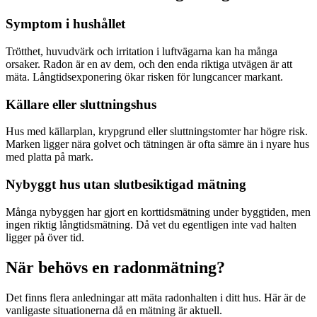
Symptom i hushållet
Trötthet, huvudvärk och irritation i luftvägarna kan ha många
orsaker. Radon är en av dem, och den enda riktiga utvägen är att
mäta. Långtidsexponering ökar risken för lungcancer markant.
Källare eller sluttningshus
Hus med källarplan, krypgrund eller sluttningstomter har högre risk.
Marken ligger nära golvet och tätningen är ofta sämre än i nyare hus
med platta på mark.
Nybyggt hus utan slutbesiktigad mätning
Många nybyggen har gjort en korttidsmätning under byggtiden, men
ingen riktig långtidsmätning. Då vet du egentligen inte vad halten
ligger på över tid.
När behövs en radonmätning?
Det finns flera anledningar att mäta radonhalten i ditt hus. Här är de
vanligaste situationerna då en mätning är aktuell.