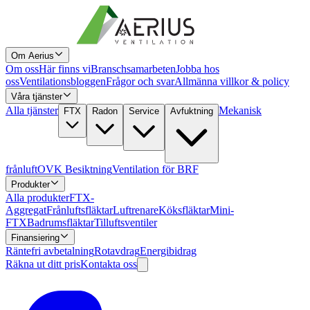
Om Aerius
Om oss
Här finns vi
Branschsamarbeten
Jobba hos
oss
Ventilationsbloggen
Frågor och svar
Allmänna villkor & policy
Våra tjänster
Alla tjänster
Mekanisk
FTX
Radon
Service
Avfuktning
frånluft
OVK Besiktning
Ventilation för BRF
Produkter
Alla produkter
FTX-
Aggregat
Frånluftsfläktar
Luftrenare
Köksfläktar
Mini-
FTX
Badrumsfläktar
Tilluftsventiler
Finansiering
Räntefri avbetalning
Rotavdrag
Energibidrag
Räkna ut ditt pris
Kontakta oss