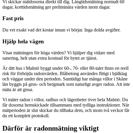
Vi skickar mätdosorna direkt till dig. Långtidsmätning normalt 60
dagar, korttidsmätning ger preliminära värden inom dagar.
Fast pris
Du vet exakt vad det kostar innan vi börjar. Inga dolda avgifter.
Hjälp hela vägen
Visar mätningen för höga värden? Vi hjälper dig vidare med
sanering, helt utan extra kostnad för bytet av tjänst.
Är ditt hus i Malmö byggt under 60-, 70- eller 80-talet finns en reell
risk för förhöjda radonvärden. Blåbetong användes flitigt i bjälklag
och väggar under den perioden. Samtidigt har många villor i Skåne
län byggts på grus- och bergmark som naturligt avger radon. Att inte
mäta är att gissa.
Vi mäter radon i villor, radhus och lägenheter över hela Malmö. Du
får dosorna hemskickade tillsammans med tydliga instruktioner. När
mätperioden är slut skickar du tillbaka dem, och inom två veckor får
du ett komplett protokoll.
Därför är radonmätning viktigt