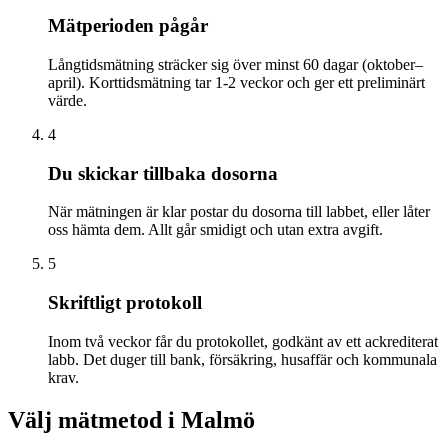
Mätperioden pågår
Långtidsmätning sträcker sig över minst 60 dagar (oktober–
april). Korttidsmätning tar 1-2 veckor och ger ett preliminärt
värde.
4
Du skickar tillbaka dosorna
När mätningen är klar postar du dosorna till labbet, eller låter
oss hämta dem. Allt går smidigt och utan extra avgift.
5
Skriftligt protokoll
Inom två veckor får du protokollet, godkänt av ett ackrediterat
labb. Det duger till bank, försäkring, husaffär och kommunala
krav.
Välj mätmetod i
Malmö