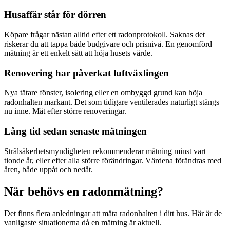
Husaffär står för dörren
Köpare frågar nästan alltid efter ett radonprotokoll. Saknas det
riskerar du att tappa både budgivare och prisnivå. En genomförd
mätning är ett enkelt sätt att höja husets värde.
Renovering har påverkat luftväxlingen
Nya tätare fönster, isolering eller en ombyggd grund kan höja
radonhalten markant. Det som tidigare ventilerades naturligt stängs
nu inne. Mät efter större renoveringar.
Lång tid sedan senaste mätningen
Strålsäkerhetsmyndigheten rekommenderar mätning minst vart
tionde år, eller efter alla större förändringar. Värdena förändras med
åren, både uppåt och nedåt.
När behövs en radonmätning?
Det finns flera anledningar att mäta radonhalten i ditt hus. Här är de
vanligaste situationerna då en mätning är aktuell.