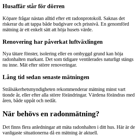
Husaffär står för dörren
Köpare frågar nästan alltid efter ett radonprotokoll. Saknas det
riskerar du att tappa både budgivare och prisnivå. En genomförd
mätning är ett enkelt sätt att höja husets värde.
Renovering har påverkat luftväxlingen
Nya tätare fönster, isolering eller en ombyggd grund kan höja
radonhalten markant. Det som tidigare ventilerades naturligt stängs
nu inne. Mät efter större renoveringar.
Lång tid sedan senaste mätningen
Strålsäkerhetsmyndigheten rekommenderar mätning minst vart
tionde år, eller efter alla större förändringar. Värdena förändras med
åren, både uppåt och nedåt.
När behövs en radonmätning?
Det finns flera anledningar att mäta radonhalten i ditt hus. Här är de
vanligaste situationerna då en mätning är aktuell.