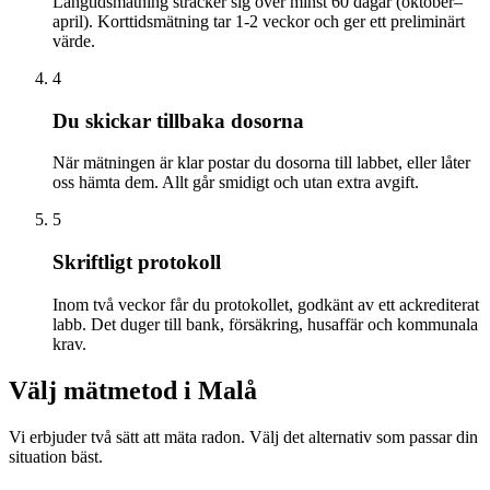
Långtidsmätning sträcker sig över minst 60 dagar (oktober–
april). Korttidsmätning tar 1-2 veckor och ger ett preliminärt
värde.
4
Du skickar tillbaka dosorna
När mätningen är klar postar du dosorna till labbet, eller låter
oss hämta dem. Allt går smidigt och utan extra avgift.
5
Skriftligt protokoll
Inom två veckor får du protokollet, godkänt av ett ackrediterat
labb. Det duger till bank, försäkring, husaffär och kommunala
krav.
Välj mätmetod i
Malå
Vi erbjuder två sätt att mäta radon. Välj det alternativ som passar din
situation bäst.