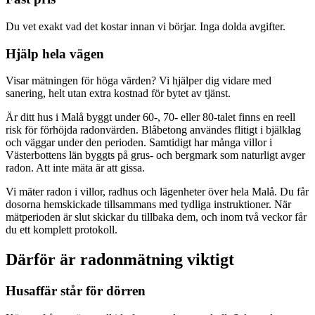
Du vet exakt vad det kostar innan vi börjar. Inga dolda avgifter.
Hjälp hela vägen
Visar mätningen för höga värden? Vi hjälper dig vidare med
sanering, helt utan extra kostnad för bytet av tjänst.
Är ditt hus i Malå byggt under 60-, 70- eller 80-talet finns en reell
risk för förhöjda radonvärden. Blåbetong användes flitigt i bjälklag
och väggar under den perioden. Samtidigt har många villor i
Västerbottens län byggts på grus- och bergmark som naturligt avger
radon. Att inte mäta är att gissa.
Vi mäter radon i villor, radhus och lägenheter över hela Malå. Du får
dosorna hemskickade tillsammans med tydliga instruktioner. När
mätperioden är slut skickar du tillbaka dem, och inom två veckor får
du ett komplett protokoll.
Därför är radonmätning viktigt
Husaffär står för dörren