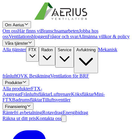
Om Aerius
Om oss
Här finns vi
Branschsamarbeten
Jobba hos
oss
Ventilationsbloggen
Frågor och svar
Allmänna villkor & policy
Våra tjänster
Alla tjänster
Mekanisk
FTX
Radon
Service
Avfuktning
frånluft
OVK Besiktning
Ventilation för BRF
Produkter
Alla produkter
FTX-
Aggregat
Frånluftsfläktar
Luftrenare
Köksfläktar
Mini-
FTX
Badrumsfläktar
Tilluftsventiler
Finansiering
Räntefri avbetalning
Rotavdrag
Energibidrag
Räkna ut ditt pris
Kontakta oss