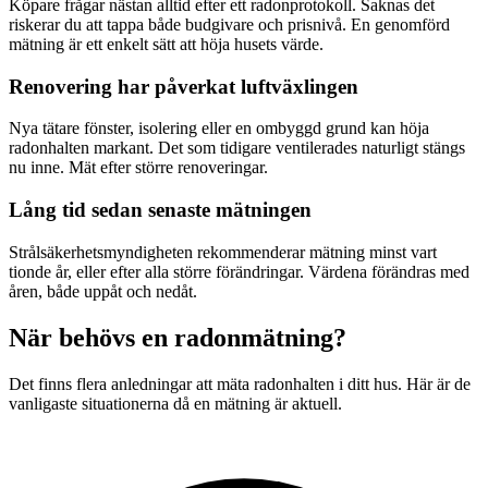
Köpare frågar nästan alltid efter ett radonprotokoll. Saknas det
riskerar du att tappa både budgivare och prisnivå. En genomförd
mätning är ett enkelt sätt att höja husets värde.
Renovering har påverkat luftväxlingen
Nya tätare fönster, isolering eller en ombyggd grund kan höja
radonhalten markant. Det som tidigare ventilerades naturligt stängs
nu inne. Mät efter större renoveringar.
Lång tid sedan senaste mätningen
Strålsäkerhetsmyndigheten rekommenderar mätning minst vart
tionde år, eller efter alla större förändringar. Värdena förändras med
åren, både uppåt och nedåt.
När behövs en radonmätning?
Det finns flera anledningar att mäta radonhalten i ditt hus. Här är de
vanligaste situationerna då en mätning är aktuell.