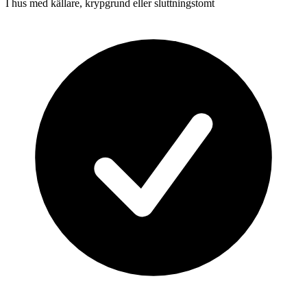
I hus med källare, krypgrund eller sluttningstomt