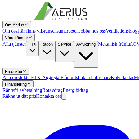
Om Aerius
Om oss
Här finns vi
Branschsamarbeten
Jobba hos oss
Ventilationsblog
Våra tjänster
Alla tjänster
Mekanisk frånluft
OV
FTX
Radon
Service
Avfuktning
Produkter
Alla produkter
FTX-Aggregat
Frånluftsfläktar
Luftrenare
Köksfläktar
Mi
Finansiering
Räntefri avbetalning
Rotavdrag
Energibidrag
Räkna ut ditt pris
Kontakta oss