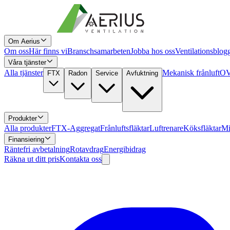
Om Aerius
Om oss
Här finns vi
Branschsamarbeten
Jobba hos oss
Ventilationsblog
Våra tjänster
Alla tjänster
Mekanisk frånluft
OV
FTX
Radon
Service
Avfuktning
Produkter
Alla produkter
FTX-Aggregat
Frånluftsfläktar
Luftrenare
Köksfläktar
Mi
Finansiering
Räntefri avbetalning
Rotavdrag
Energibidrag
Räkna ut ditt pris
Kontakta oss