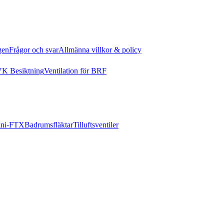
gen
Frågor och svar
Allmänna villkor & policy
K Besiktning
Ventilation för BRF
ni-FTX
Badrumsfläktar
Tilluftsventiler