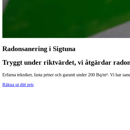
Radonsanering i Sigtuna
Tryggt under riktvärdet, vi åtgärdar radon
Erfarna tekniker, fasta priser och garanti under 200 Bq/m³. Vi har san
Räkna ut ditt pris