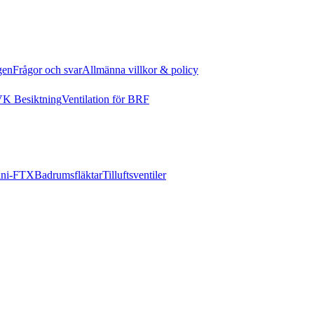
gen
Frågor och svar
Allmänna villkor & policy
K Besiktning
Ventilation för BRF
ni-FTX
Badrumsfläktar
Tilluftsventiler