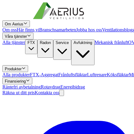
Om Aerius
Om oss
Här finns vi
Branschsamarbeten
Jobba hos oss
Ventilationsblog
Våra tjänster
Alla tjänster
Mekanisk frånluft
OV
FTX
Radon
Service
Avfuktning
Produkter
Alla produkter
FTX-Aggregat
Frånluftsfläktar
Luftrenare
Köksfläktar
Mi
Finansiering
Räntefri avbetalning
Rotavdrag
Energibidrag
Räkna ut ditt pris
Kontakta oss