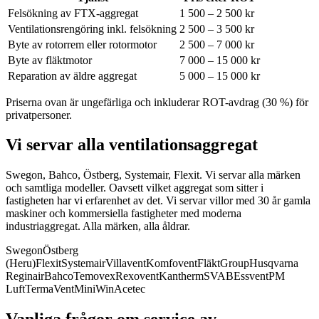
Felsökning av FTX-aggregat
1 500 – 2 500 kr
Ventilationsrengöring inkl. felsökning
2 500 – 3 500 kr
Byte av rotorrem eller rotormotor
2 500 – 7 000 kr
Byte av fläktmotor
7 000 – 15 000 kr
Reparation av äldre aggregat
5 000 – 15 000 kr
Priserna ovan är ungefärliga och inkluderar ROT-avdrag (30 %) för
privatpersoner.
Vi servar alla ventilationsaggregat
Swegon, Bahco, Östberg, Systemair, Flexit. Vi servar alla märken
och samtliga modeller.
Oavsett vilket aggregat som sitter i
fastigheten har vi erfarenhet av det. Vi servar villor med 30 år gamla
maskiner och kommersiella fastigheter med moderna
industriaggregat. Alla märken, alla åldrar.
Swegon
Östberg
(Heru)
Flexit
Systemair
Villavent
Komfovent
FläktGroup
Husqvarna
Reginair
Bahco
Temovex
Rexovent
Kantherm
SVAB
Essvent
PM
Luft
TermaVent
MiniWin
Acetec