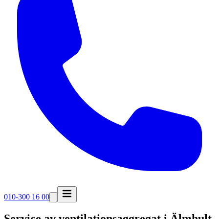
010-300 16 00
Service av ventilationsaggregat i
Älmhult