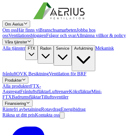
Om Aerius
Om oss
Här finns vi
Branschsamarbeten
Jobba hos
oss
Ventilationsbloggen
Frågor och svar
Allmänna villkor & policy
Våra tjänster
Alla tjänster
Mekanisk
FTX
Radon
Service
Avfuktning
frånluft
OVK Besiktning
Ventilation för BRF
Produkter
Alla produkter
FTX-
Aggregat
Frånluftsfläktar
Luftrenare
Köksfläktar
Mini-
FTX
Badrumsfläktar
Tilluftsventiler
Finansiering
Räntefri avbetalning
Rotavdrag
Energibidrag
Räkna ut ditt pris
Kontakta oss