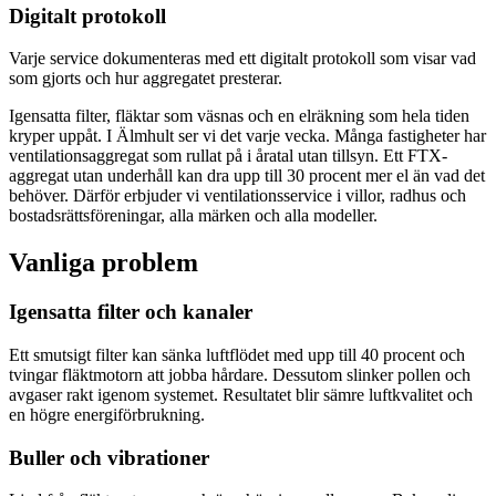
Digitalt protokoll
Varje service dokumenteras med ett digitalt protokoll som visar vad
som gjorts och hur aggregatet presterar.
Igensatta filter, fläktar som väsnas och en elräkning som hela tiden
kryper uppåt. I Älmhult ser vi det varje vecka. Många fastigheter har
ventilationsaggregat som rullat på i åratal utan tillsyn. Ett FTX-
aggregat utan underhåll kan dra upp till 30 procent mer el än vad det
behöver. Därför erbjuder vi ventilationsservice i villor, radhus och
bostadsrättsföreningar, alla märken och alla modeller.
Vanliga problem
Igensatta filter och kanaler
Ett smutsigt filter kan sänka luftflödet med upp till 40 procent och
tvingar fläktmotorn att jobba hårdare. Dessutom slinker pollen och
avgaser rakt igenom systemet. Resultatet blir sämre luftkvalitet och
en högre energiförbrukning.
Buller och vibrationer