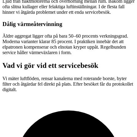
Ljud från fläktmotorerna och överhörning mellan rum. Bakom ligger
ofta slitna kullager eller felaktiga luftinställningar. I de flesta fall
hinner vi åtgärda problemet under ett enda servicebesök.
Dålig värmeåtervinning
Äldre aggregat ligger ofta på bara 50–60 procents verkningsgrad.
Moderna varianter klarar 85 procent. I praktiken innebär det att
elpatronen kompenserar och elnotan kryper uppåt. Regelbunden
service håller värmeväxlaren i form.
Vad vi gör vid ett servicebesök
Vi mäter luftflöden, rensar kanalerna med roterande borste, byter
filter och åtgärdar fel direkt på plats. Efter besöket får du protokollet
digitalt.