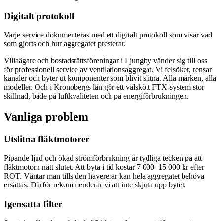
Digitalt protokoll
Varje service dokumenteras med ett digitalt protokoll som visar vad
som gjorts och hur aggregatet presterar.
Villaägare och bostadsrättsföreningar i Ljungby vänder sig till oss
för professionell service av ventilationsaggregat. Vi felsöker, rensar
kanaler och byter ut komponenter som blivit slitna. Alla märken, alla
modeller. Och i Kronobergs län gör ett välskött FTX-system stor
skillnad, både på luftkvaliteten och på energiförbrukningen.
Vanliga problem
Utslitna fläktmotorer
Pipande ljud och ökad strömförbrukning är tydliga tecken på att
fläktmotorn nått slutet. Att byta i tid kostar 7 000–15 000 kr efter
ROT. Väntar man tills den havererar kan hela aggregatet behöva
ersättas. Därför rekommenderar vi att inte skjuta upp bytet.
Igensatta filter