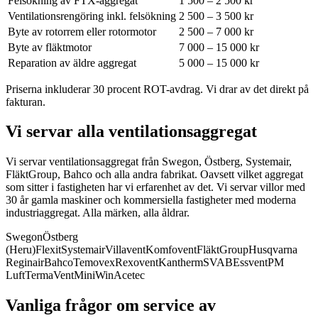
Felsökning av FTX-aggregat
1 500 – 2 500 kr
Ventilationsrengöring inkl. felsökning
2 500 – 3 500 kr
Byte av rotorrem eller rotormotor
2 500 – 7 000 kr
Byte av fläktmotor
7 000 – 15 000 kr
Reparation av äldre aggregat
5 000 – 15 000 kr
Priserna inkluderar 30 procent ROT-avdrag. Vi drar av det direkt på
fakturan.
Vi servar alla ventilationsaggregat
Vi servar ventilationsaggregat från Swegon, Östberg, Systemair,
FläktGroup, Bahco och alla andra fabrikat.
Oavsett vilket aggregat
som sitter i fastigheten har vi erfarenhet av det. Vi servar villor med
30 år gamla maskiner och kommersiella fastigheter med moderna
industriaggregat. Alla märken, alla åldrar.
Swegon
Östberg
(Heru)
Flexit
Systemair
Villavent
Komfovent
FläktGroup
Husqvarna
Reginair
Bahco
Temovex
Rexovent
Kantherm
SVAB
Essvent
PM
Luft
TermaVent
MiniWin
Acetec
Vanliga frågor om service av