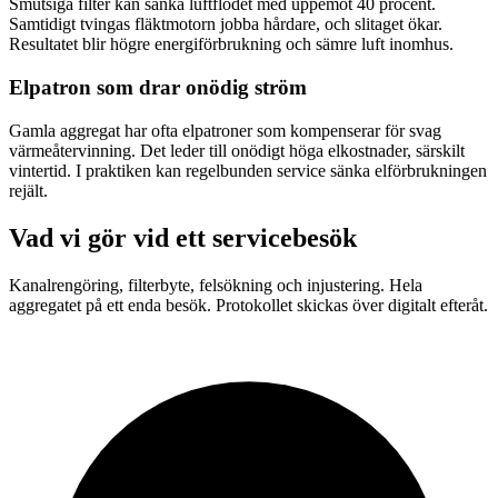
Smutsiga filter kan sänka luftflödet med uppemot 40 procent.
Samtidigt tvingas fläktmotorn jobba hårdare, och slitaget ökar.
Resultatet blir högre energiförbrukning och sämre luft inomhus.
Elpatron som drar onödig ström
Gamla aggregat har ofta elpatroner som kompenserar för svag
värmeåtervinning. Det leder till onödigt höga elkostnader, särskilt
vintertid. I praktiken kan regelbunden service sänka elförbrukningen
rejält.
Vad vi gör vid ett servicebesök
Kanalrengöring, filterbyte, felsökning och injustering. Hela
aggregatet på ett enda besök. Protokollet skickas över digitalt efteråt.