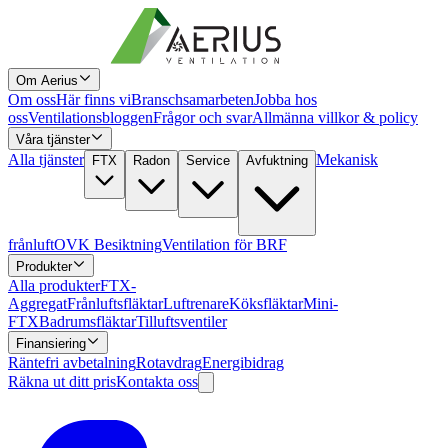
Om Aerius
Om oss
Här finns vi
Branschsamarbeten
Jobba hos
oss
Ventilationsbloggen
Frågor och svar
Allmänna villkor & policy
Våra tjänster
Alla tjänster
Mekanisk
FTX
Radon
Service
Avfuktning
frånluft
OVK Besiktning
Ventilation för BRF
Produkter
Alla produkter
FTX-
Aggregat
Frånluftsfläktar
Luftrenare
Köksfläktar
Mini-
FTX
Badrumsfläktar
Tilluftsventiler
Finansiering
Räntefri avbetalning
Rotavdrag
Energibidrag
Räkna ut ditt pris
Kontakta oss