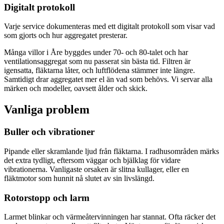
Digitalt protokoll
Varje service dokumenteras med ett digitalt protokoll som visar vad
som gjorts och hur aggregatet presterar.
Många villor i Åre byggdes under 70- och 80-talet och har
ventilationsaggregat som nu passerat sin bästa tid. Filtren är
igensatta, fläktarna låter, och luftflödena stämmer inte längre.
Samtidigt drar aggregatet mer el än vad som behövs. Vi servar alla
märken och modeller, oavsett ålder och skick.
Vanliga problem
Buller och vibrationer
Pipande eller skramlande ljud från fläktarna. I radhusområden märks
det extra tydligt, eftersom väggar och bjälklag för vidare
vibrationerna. Vanligaste orsaken är slitna kullager, eller en
fläktmotor som hunnit nå slutet av sin livslängd.
Rotorstopp och larm
Larmet blinkar och värmeåtervinningen har stannat. Ofta räcker det