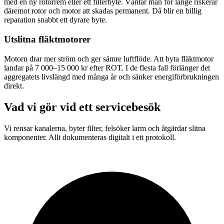
med en ny rotorrem eller ett filterbyte. Väntar man för länge riskerar
däremot rotor och motor att skadas permanent. Då blir en billig
reparation snabbt ett dyrare byte.
Utslitna fläktmotorer
Motorn drar mer ström och ger sämre luftflöde. Att byta fläktmotor
landar på 7 000–15 000 kr efter ROT. I de flesta fall förlänger det
aggregatets livslängd med många år och sänker energiförbrukningen
direkt.
Vad vi gör vid ett servicebesök
Vi rensar kanalerna, byter filter, felsöker larm och åtgärdar slitna
komponenter. Allt dokumenteras digitalt i ett protokoll.