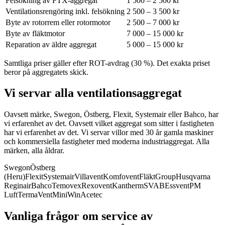
Felsökning av FTX-aggregat
1 500 – 2 500 kr
Ventilationsrengöring inkl. felsökning
2 500 – 3 500 kr
Byte av rotorrem eller rotormotor
2 500 – 7 000 kr
Byte av fläktmotor
7 000 – 15 000 kr
Reparation av äldre aggregat
5 000 – 15 000 kr
Samtliga priser gäller efter ROT-avdrag (30 %). Det exakta priset
beror på aggregatets skick.
Vi servar alla ventilationsaggregat
Oavsett märke, Swegon, Östberg, Flexit, Systemair eller Bahco, har
vi erfarenhet av det.
Oavsett vilket aggregat som sitter i fastigheten
har vi erfarenhet av det. Vi servar villor med 30 år gamla maskiner
och kommersiella fastigheter med moderna industriaggregat. Alla
märken, alla åldrar.
Swegon
Östberg
(Heru)
Flexit
Systemair
Villavent
Komfovent
FläktGroup
Husqvarna
Reginair
Bahco
Temovex
Rexovent
Kantherm
SVAB
Essvent
PM
Luft
TermaVent
MiniWin
Acetec
Vanliga frågor om service av