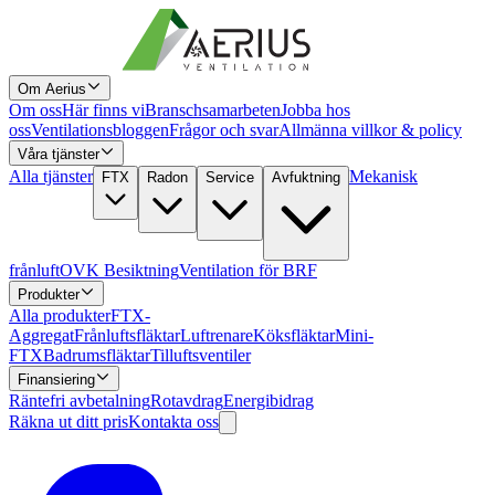
Om Aerius
Om oss
Här finns vi
Branschsamarbeten
Jobba hos
oss
Ventilationsbloggen
Frågor och svar
Allmänna villkor & policy
Våra tjänster
Alla tjänster
Mekanisk
FTX
Radon
Service
Avfuktning
frånluft
OVK Besiktning
Ventilation för BRF
Produkter
Alla produkter
FTX-
Aggregat
Frånluftsfläktar
Luftrenare
Köksfläktar
Mini-
FTX
Badrumsfläktar
Tilluftsventiler
Finansiering
Räntefri avbetalning
Rotavdrag
Energibidrag
Räkna ut ditt pris
Kontakta oss