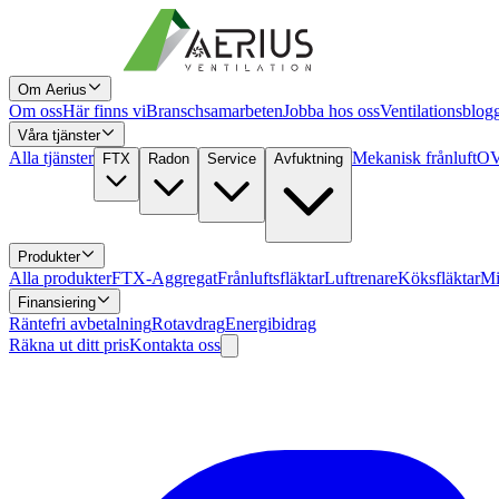
Om Aerius
Om oss
Här finns vi
Branschsamarbeten
Jobba hos oss
Ventilationsblog
Våra tjänster
Alla tjänster
Mekanisk frånluft
OV
FTX
Radon
Service
Avfuktning
Produkter
Alla produkter
FTX-Aggregat
Frånluftsfläktar
Luftrenare
Köksfläktar
Mi
Finansiering
Räntefri avbetalning
Rotavdrag
Energibidrag
Räkna ut ditt pris
Kontakta oss