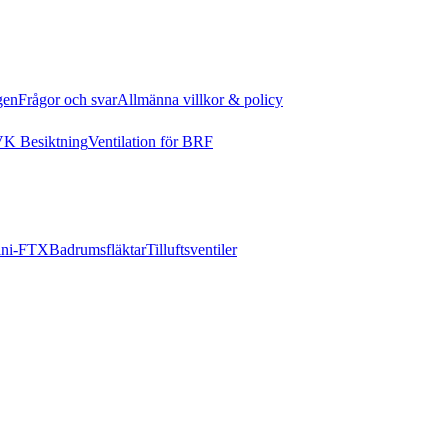
gen
Frågor och svar
Allmänna villkor & policy
K Besiktning
Ventilation för BRF
ni-FTX
Badrumsfläktar
Tilluftsventiler