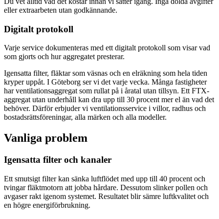
Du vet alltid vad det kostar innan vi sätter igång. Inga dolda avgifter
eller extraarbeten utan godkännande.
Digitalt protokoll
Varje service dokumenteras med ett digitalt protokoll som visar vad
som gjorts och hur aggregatet presterar.
Igensatta filter, fläktar som väsnas och en elräkning som hela tiden
kryper uppåt. I Göteborg ser vi det varje vecka. Många fastigheter
har ventilationsaggregat som rullat på i åratal utan tillsyn. Ett FTX-
aggregat utan underhåll kan dra upp till 30 procent mer el än vad det
behöver. Därför erbjuder vi ventilationsservice i villor, radhus och
bostadsrättsföreningar, alla märken och alla modeller.
Vanliga problem
Igensatta filter och kanaler
Ett smutsigt filter kan sänka luftflödet med upp till 40 procent och
tvingar fläktmotorn att jobba hårdare. Dessutom slinker pollen och
avgaser rakt igenom systemet. Resultatet blir sämre luftkvalitet och
en högre energiförbrukning.