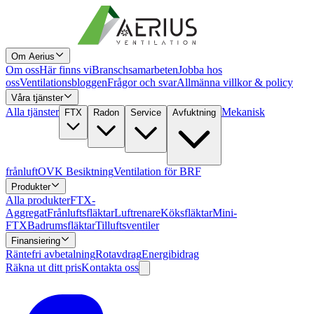
Om Aerius
Om oss
Här finns vi
Branschsamarbeten
Jobba hos
oss
Ventilationsbloggen
Frågor och svar
Allmänna villkor & policy
Våra tjänster
Alla tjänster
Mekanisk
FTX
Radon
Service
Avfuktning
frånluft
OVK Besiktning
Ventilation för BRF
Produkter
Alla produkter
FTX-
Aggregat
Frånluftsfläktar
Luftrenare
Köksfläktar
Mini-
FTX
Badrumsfläktar
Tilluftsventiler
Finansiering
Räntefri avbetalning
Rotavdrag
Energibidrag
Räkna ut ditt pris
Kontakta oss