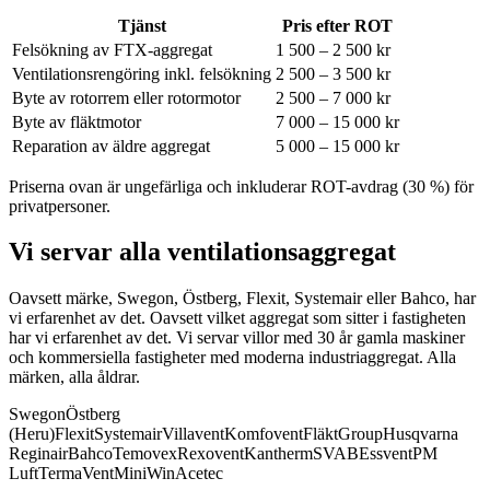
Tjänst
Pris efter ROT
Felsökning av FTX-aggregat
1 500 – 2 500 kr
Ventilationsrengöring inkl. felsökning
2 500 – 3 500 kr
Byte av rotorrem eller rotormotor
2 500 – 7 000 kr
Byte av fläktmotor
7 000 – 15 000 kr
Reparation av äldre aggregat
5 000 – 15 000 kr
Priserna ovan är ungefärliga och inkluderar ROT-avdrag (30 %) för
privatpersoner.
Vi servar alla ventilationsaggregat
Oavsett märke, Swegon, Östberg, Flexit, Systemair eller Bahco, har
vi erfarenhet av det.
Oavsett vilket aggregat som sitter i fastigheten
har vi erfarenhet av det. Vi servar villor med 30 år gamla maskiner
och kommersiella fastigheter med moderna industriaggregat. Alla
märken, alla åldrar.
Swegon
Östberg
(Heru)
Flexit
Systemair
Villavent
Komfovent
FläktGroup
Husqvarna
Reginair
Bahco
Temovex
Rexovent
Kantherm
SVAB
Essvent
PM
Luft
TermaVent
MiniWin
Acetec