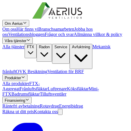
Om Aerius
Om oss
Här finns vi
Branschsamarbeten
Jobba hos
oss
Ventilationsbloggen
Frågor och svar
Allmänna villkor & policy
Våra tjänster
Alla tjänster
Mekanisk
FTX
Radon
Service
Avfuktning
frånluft
OVK Besiktning
Ventilation för BRF
Produkter
Alla produkter
FTX-
Aggregat
Frånluftsfläktar
Luftrenare
Köksfläktar
Mini-
FTX
Badrumsfläktar
Tilluftsventiler
Finansiering
Räntefri avbetalning
Rotavdrag
Energibidrag
Räkna ut ditt pris
Kontakta oss