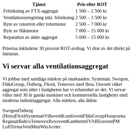
Tjänst
Pris efter ROT
Felsökning av FTX-aggregat
1 500 – 2 500 kr
Ventilationsrengöring inkl. felsökning
2 500 – 3 500 kr
Byte av rotorrem eller rotormotor
2 500 – 7 000 kr
Byte av fläktmotor
7 000 – 15 000 kr
Reparation av äldre aggregat
5 000 – 15 000 kr
Priserna inkluderar 30 procent ROT-avdrag. Vi drar av det direkt på
fakturan.
Vi servar alla ventilationsaggregat
Vi jobbar med samtliga märken på marknaden: Systemair, Swegon,
FläktGroup, Östberg, Flexit, Temovex med flera.
Oavsett vilket
aggregat som sitter i fastigheten har vi erfarenhet av det. Vi servar
villor med 30 år gamla maskiner och kommersiella fastigheter med
moderna industriaggregat. Alla märken, alla åldrar.
Swegon
Östberg
(Heru)
Flexit
Systemair
Villavent
Komfovent
FläktGroup
Husqvarna
Reginair
Bahco
Temovex
Rexovent
Kantherm
SVAB
Essvent
PM
Luft
TermaVent
MiniWin
Acetec