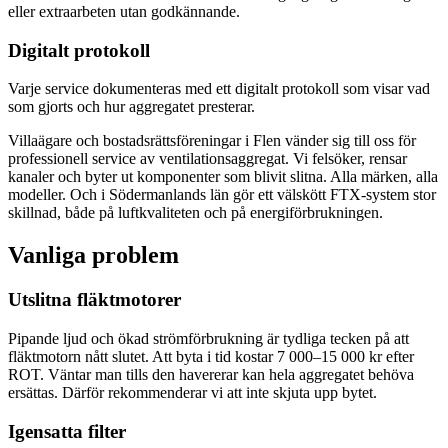
eller extraarbeten utan godkännande.
Digitalt protokoll
Varje service dokumenteras med ett digitalt protokoll som visar vad
som gjorts och hur aggregatet presterar.
Villaägare och bostadsrättsföreningar i Flen vänder sig till oss för
professionell service av ventilationsaggregat. Vi felsöker, rensar
kanaler och byter ut komponenter som blivit slitna. Alla märken, alla
modeller. Och i Södermanlands län gör ett välskött FTX-system stor
skillnad, både på luftkvaliteten och på energiförbrukningen.
Vanliga problem
Utslitna fläktmotorer
Pipande ljud och ökad strömförbrukning är tydliga tecken på att
fläktmotorn nått slutet. Att byta i tid kostar 7 000–15 000 kr efter
ROT. Väntar man tills den havererar kan hela aggregatet behöva
ersättas. Därför rekommenderar vi att inte skjuta upp bytet.
Igensatta filter