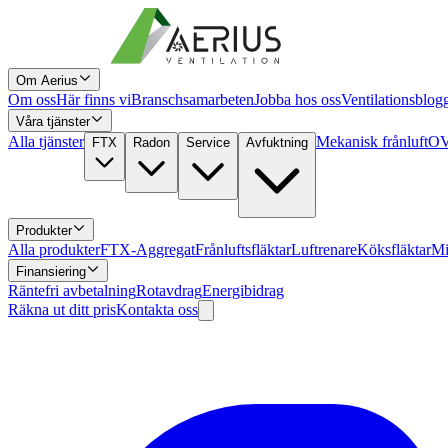
Om Aerius
Om oss
Här finns vi
Branschsamarbeten
Jobba hos oss
Ventilationsblog
Våra tjänster
Alla tjänster
Mekanisk frånluft
OV
FTX
Radon
Service
Avfuktning
Produkter
Alla produkter
FTX-Aggregat
Frånluftsfläktar
Luftrenare
Köksfläktar
Mi
Finansiering
Räntefri avbetalning
Rotavdrag
Energibidrag
Räkna ut ditt pris
Kontakta oss