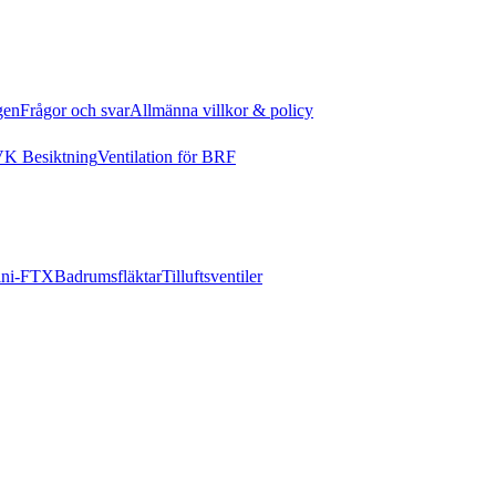
gen
Frågor och svar
Allmänna villkor & policy
K Besiktning
Ventilation för BRF
ni-FTX
Badrumsfläktar
Tilluftsventiler