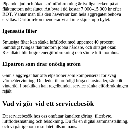
Pipande ljud och ökad strömförbrukning är tydliga tecken på att
fläktmotorn nått slutet. Att byta i tid kostar 7 000–15 000 kr efter
ROT. Väntar man tills den havererar kan hela aggregatet behöva
ersättas. Därför rekommenderar vi att inte skjuta upp bytet.
Igensatta filter
Smutsiga filter kan sänka luftflödet med uppemot 40 procent.
Samtidigt tvingas fläktmotorn jobba hårdare, och slitaget ökar.
Resultatet blir högre energiförbrukning och sämre luft inomhus.
Elpatron som drar onödig ström
Gamla aggregat har ofta elpatroner som kompenserar för svag
värmeåtervinning. Det leder till onödigt höga elkostnader, särskilt
vintertid. I praktiken kan regelbunden service sänka elförbrukningen
rejält.
Vad vi gör vid ett servicebesök
Ett servicebesök hos oss omfattar kanalrengöring, filterbyte,
luftflödesmätning och felsökning. Du får en digital sammanställning,
och vi går igenom resultatet tillsammans.