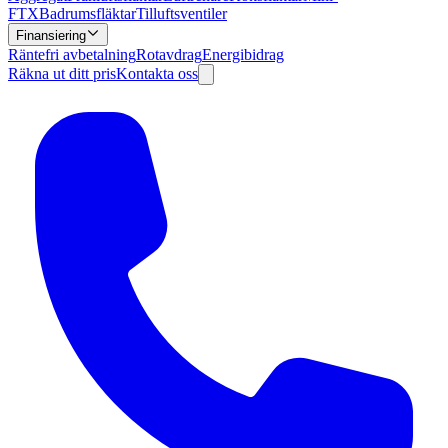
FTX
Badrumsfläktar
Tilluftsventiler
Finansiering
Räntefri avbetalning
Rotavdrag
Energibidrag
Räkna ut ditt pris
Kontakta oss