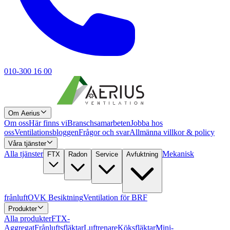
010-300 16 00
Om Aerius
Om oss
Här finns vi
Branschsamarbeten
Jobba hos
oss
Ventilationsbloggen
Frågor och svar
Allmänna villkor & policy
Våra tjänster
Alla tjänster
Mekanisk
FTX
Radon
Service
Avfuktning
frånluft
OVK Besiktning
Ventilation för BRF
Produkter
Alla produkter
FTX-
Aggregat
Frånluftsfläktar
Luftrenare
Köksfläktar
Mini-