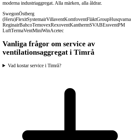
moderna industriaggregat. Alla märken, alla åldrar.
Swegon
Östberg
(Heru)
Flexit
Systemair
Villavent
Komfovent
FläktGroup
Husqvarna
Reginair
Bahco
Temovex
Rexovent
Kantherm
SVAB
Essvent
PM
Luft
TermaVent
MiniWin
Acetec
Vanliga frågor om service av
ventilationsaggregat i
Timrå
Vad kostar service i Timrå?