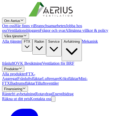
Om Aerius
Om oss
Här finns vi
Branschsamarbeten
Jobba hos
oss
Ventilationsbloggen
Frågor och svar
Allmänna villkor & policy
Våra tjänster
Alla tjänster
Mekanisk
FTX
Radon
Service
Avfuktning
frånluft
OVK Besiktning
Ventilation för BRF
Produkter
Alla produkter
FTX-
Aggregat
Frånluftsfläktar
Luftrenare
Köksfläktar
Mini-
FTX
Badrumsfläktar
Tilluftsventiler
Finansiering
Räntefri avbetalning
Rotavdrag
Energibidrag
Räkna ut ditt pris
Kontakta oss