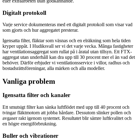
eller extraarbeten utan godkännande.
Digitalt protokoll
Varje service dokumenteras med ett digitalt protokoll som visar vad
som gjorts och hur aggregatet presterar.
Igensatta filter, fläktar som väsnas och en elräkning som hela tiden
kryper uppåt. I Hudiksvall ser vi det varje vecka. Många fastigheter
har ventilationsaggregat som rullat på i åratal utan tillsyn. Ett FTX-
aggregat utan underhåll kan dra upp till 30 procent mer el än vad det
behöver. Därför erbjuder vi ventilationsservice i villor, radhus och
bostadsrättsföreningar, alla märken och alla modeller.
Vanliga problem
Igensatta filter och kanaler
Ett smutsigt filter kan sänka luftflödet med upp till 40 procent och
tvingar fläktmotorn att jobba hårdare. Dessutom slinker pollen och
avgaser rakt igenom systemet. Resultatet blir sämre luftkvalitet och
en högre energiförbrukning.
Buller och vibrationer