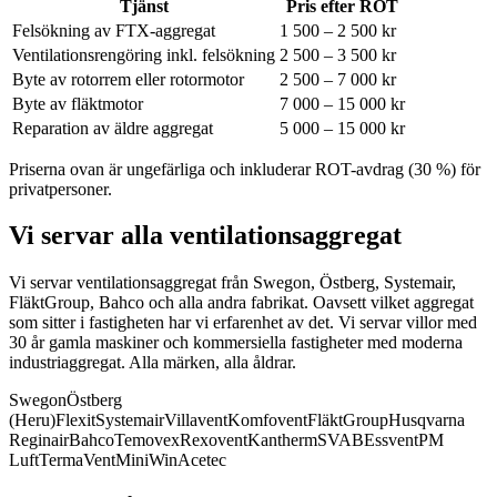
Tjänst
Pris efter ROT
Felsökning av FTX-aggregat
1 500 – 2 500 kr
Ventilationsrengöring inkl. felsökning
2 500 – 3 500 kr
Byte av rotorrem eller rotormotor
2 500 – 7 000 kr
Byte av fläktmotor
7 000 – 15 000 kr
Reparation av äldre aggregat
5 000 – 15 000 kr
Priserna ovan är ungefärliga och inkluderar ROT-avdrag (30 %) för
privatpersoner.
Vi servar alla ventilationsaggregat
Vi servar ventilationsaggregat från Swegon, Östberg, Systemair,
FläktGroup, Bahco och alla andra fabrikat.
Oavsett vilket aggregat
som sitter i fastigheten har vi erfarenhet av det. Vi servar villor med
30 år gamla maskiner och kommersiella fastigheter med moderna
industriaggregat. Alla märken, alla åldrar.
Swegon
Östberg
(Heru)
Flexit
Systemair
Villavent
Komfovent
FläktGroup
Husqvarna
Reginair
Bahco
Temovex
Rexovent
Kantherm
SVAB
Essvent
PM
Luft
TermaVent
MiniWin
Acetec