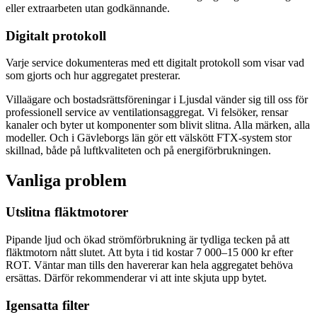
eller extraarbeten utan godkännande.
Digitalt protokoll
Varje service dokumenteras med ett digitalt protokoll som visar vad
som gjorts och hur aggregatet presterar.
Villaägare och bostadsrättsföreningar i Ljusdal vänder sig till oss för
professionell service av ventilationsaggregat. Vi felsöker, rensar
kanaler och byter ut komponenter som blivit slitna. Alla märken, alla
modeller. Och i Gävleborgs län gör ett välskött FTX-system stor
skillnad, både på luftkvaliteten och på energiförbrukningen.
Vanliga problem
Utslitna fläktmotorer
Pipande ljud och ökad strömförbrukning är tydliga tecken på att
fläktmotorn nått slutet. Att byta i tid kostar 7 000–15 000 kr efter
ROT. Väntar man tills den havererar kan hela aggregatet behöva
ersättas. Därför rekommenderar vi att inte skjuta upp bytet.
Igensatta filter