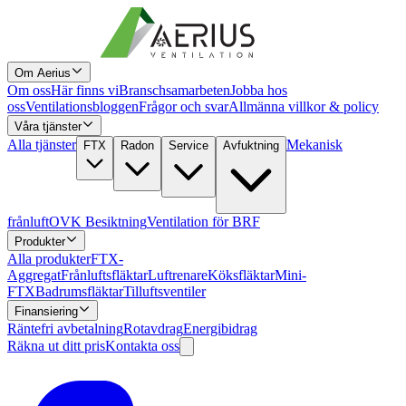
Om Aerius
Om oss
Här finns vi
Branschsamarbeten
Jobba hos
oss
Ventilationsbloggen
Frågor och svar
Allmänna villkor & policy
Våra tjänster
Alla tjänster
Mekanisk
FTX
Radon
Service
Avfuktning
frånluft
OVK Besiktning
Ventilation för BRF
Produkter
Alla produkter
FTX-
Aggregat
Frånluftsfläktar
Luftrenare
Köksfläktar
Mini-
FTX
Badrumsfläktar
Tilluftsventiler
Finansiering
Räntefri avbetalning
Rotavdrag
Energibidrag
Räkna ut ditt pris
Kontakta oss