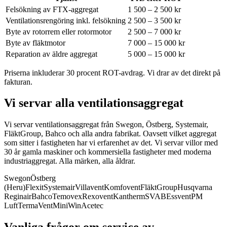
Felsökning av FTX-aggregat
1 500 – 2 500 kr
Ventilationsrengöring inkl. felsökning
2 500 – 3 500 kr
Byte av rotorrem eller rotormotor
2 500 – 7 000 kr
Byte av fläktmotor
7 000 – 15 000 kr
Reparation av äldre aggregat
5 000 – 15 000 kr
Priserna inkluderar 30 procent ROT-avdrag. Vi drar av det direkt på
fakturan.
Vi servar alla ventilationsaggregat
Vi servar ventilationsaggregat från Swegon, Östberg, Systemair,
FläktGroup, Bahco och alla andra fabrikat.
Oavsett vilket aggregat
som sitter i fastigheten har vi erfarenhet av det. Vi servar villor med
30 år gamla maskiner och kommersiella fastigheter med moderna
industriaggregat. Alla märken, alla åldrar.
Swegon
Östberg
(Heru)
Flexit
Systemair
Villavent
Komfovent
FläktGroup
Husqvarna
Reginair
Bahco
Temovex
Rexovent
Kantherm
SVAB
Essvent
PM
Luft
TermaVent
MiniWin
Acetec