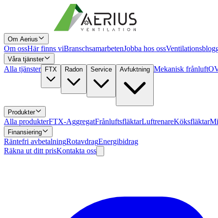
Om Aerius
Om oss
Här finns vi
Branschsamarbeten
Jobba hos oss
Ventilationsblog
Våra tjänster
Alla tjänster
Mekanisk frånluft
OV
FTX
Radon
Service
Avfuktning
Produkter
Alla produkter
FTX-Aggregat
Frånluftsfläktar
Luftrenare
Köksfläktar
Mi
Finansiering
Räntefri avbetalning
Rotavdrag
Energibidrag
Räkna ut ditt pris
Kontakta oss