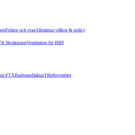
gen
Frågor och svar
Allmänna villkor & policy
K Besiktning
Ventilation för BRF
ni-FTX
Badrumsfläktar
Tilluftsventiler