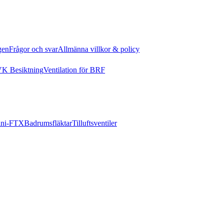
gen
Frågor och svar
Allmänna villkor & policy
K Besiktning
Ventilation för BRF
ni-FTX
Badrumsfläktar
Tilluftsventiler