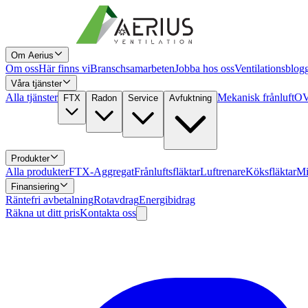
Om Aerius
Om oss
Här finns vi
Branschsamarbeten
Jobba hos oss
Ventilationsblog
Våra tjänster
Alla tjänster
Mekanisk frånluft
OV
FTX
Radon
Service
Avfuktning
Produkter
Alla produkter
FTX-Aggregat
Frånluftsfläktar
Luftrenare
Köksfläktar
Mi
Finansiering
Räntefri avbetalning
Rotavdrag
Energibidrag
Räkna ut ditt pris
Kontakta oss