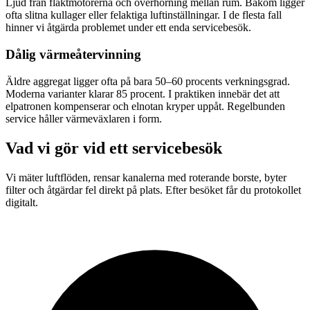
Ljud från fläktmotorerna och överhörning mellan rum. Bakom ligger
ofta slitna kullager eller felaktiga luftinställningar. I de flesta fall
hinner vi åtgärda problemet under ett enda servicebesök.
Dålig värmeåtervinning
Äldre aggregat ligger ofta på bara 50–60 procents verkningsgrad.
Moderna varianter klarar 85 procent. I praktiken innebär det att
elpatronen kompenserar och elnotan kryper uppåt. Regelbunden
service håller värmeväxlaren i form.
Vad vi gör vid ett servicebesök
Vi mäter luftflöden, rensar kanalerna med roterande borste, byter
filter och åtgärdar fel direkt på plats. Efter besöket får du protokollet
digitalt.