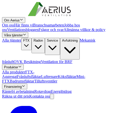
Om Aerius
Om oss
Här finns vi
Branschsamarbeten
Jobba hos
oss
Ventilationsbloggen
Frågor och svar
Allmänna villkor & policy
Våra tjänster
Alla tjänster
Mekanisk
FTX
Radon
Service
Avfuktning
frånluft
OVK Besiktning
Ventilation för BRF
Produkter
Alla produkter
FTX-
Aggregat
Frånluftsfläktar
Luftrenare
Köksfläktar
Mini-
FTX
Badrumsfläktar
Tilluftsventiler
Finansiering
Räntefri avbetalning
Rotavdrag
Energibidrag
Räkna ut ditt pris
Kontakta oss