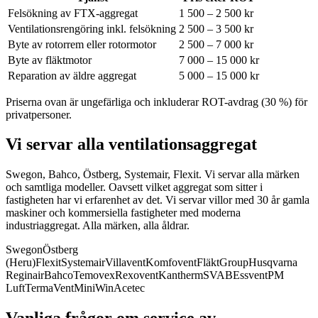
Felsökning av FTX-aggregat
1 500 – 2 500 kr
Ventilationsrengöring inkl. felsökning
2 500 – 3 500 kr
Byte av rotorrem eller rotormotor
2 500 – 7 000 kr
Byte av fläktmotor
7 000 – 15 000 kr
Reparation av äldre aggregat
5 000 – 15 000 kr
Priserna ovan är ungefärliga och inkluderar ROT-avdrag (30 %) för
privatpersoner.
Vi servar alla ventilationsaggregat
Swegon, Bahco, Östberg, Systemair, Flexit. Vi servar alla märken
och samtliga modeller.
Oavsett vilket aggregat som sitter i
fastigheten har vi erfarenhet av det. Vi servar villor med 30 år gamla
maskiner och kommersiella fastigheter med moderna
industriaggregat. Alla märken, alla åldrar.
Swegon
Östberg
(Heru)
Flexit
Systemair
Villavent
Komfovent
FläktGroup
Husqvarna
Reginair
Bahco
Temovex
Rexovent
Kantherm
SVAB
Essvent
PM
Luft
TermaVent
MiniWin
Acetec