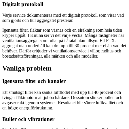
Digitalt protokoll
Varje service dokumenteras med ett digitalt protokoll som visar vad
som gjorts och hur aggregatet presterar.
Igensatta filter, fläktar som väsnas och en elräkning som hela tiden
kryper uppåt. I Kiruna ser vi det varje vecka. Många fastigheter har
ventilationsaggregat som rullat på i åratal utan tillsyn. Ett FTX-
aggregat utan underhåll kan dra upp till 30 procent mer el än vad det
behöver. Därför erbjuder vi ventilationsservice i villor, radhus och
bostadsrättsföreningar, alla märken och alla modeller.
Vanliga problem
Igensatta filter och kanaler
Ett smutsigt filter kan sänka luftflödet med upp till 40 procent och
tvingar fläktmotorn att jobba hårdare. Dessutom slinker pollen och
avgaser rakt igenom systemet. Resultatet blir sämre luftkvalitet och
en högre energiförbrukning.
Buller och vibrationer