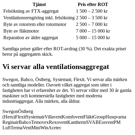
Tjänst
Pris efter ROT
Felsökning av FTX-aggregat
1 500 – 2 500 kr
Ventilationsrengöring inkl. felsökning
2 500 – 3 500 kr
Byte av rotorrem eller rotormotor
2 500 – 7 000 kr
Byte av fläktmotor
7 000 – 15 000 kr
Reparation av äldre aggregat
5 000 – 15 000 kr
Samtliga priser gäller efter ROT-avdrag (30 %). Det exakta priset
beror på aggregatets skick.
Vi servar alla ventilationsaggregat
Swegon, Bahco, Östberg, Systemair, Flexit. Vi servar alla märken
och samtliga modeller.
Oavsett vilket aggregat som sitter i
fastigheten har vi erfarenhet av det. Vi servar villor med 30 år gamla
maskiner och kommersiella fastigheter med moderna
industriaggregat. Alla märken, alla åldrar.
Swegon
Östberg
(Heru)
Flexit
Systemair
Villavent
Komfovent
FläktGroup
Husqvarna
Reginair
Bahco
Temovex
Rexovent
Kantherm
SVAB
Essvent
PM
Luft
TermaVent
MiniWin
Acetec