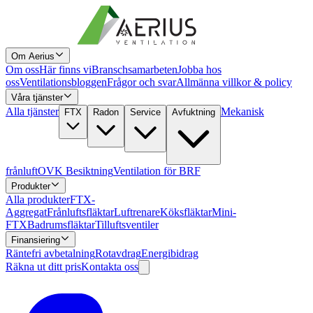
Om Aerius
Om oss
Här finns vi
Branschsamarbeten
Jobba hos
oss
Ventilationsbloggen
Frågor och svar
Allmänna villkor & policy
Våra tjänster
Alla tjänster
Mekanisk
FTX
Radon
Service
Avfuktning
frånluft
OVK Besiktning
Ventilation för BRF
Produkter
Alla produkter
FTX-
Aggregat
Frånluftsfläktar
Luftrenare
Köksfläktar
Mini-
FTX
Badrumsfläktar
Tilluftsventiler
Finansiering
Räntefri avbetalning
Rotavdrag
Energibidrag
Räkna ut ditt pris
Kontakta oss