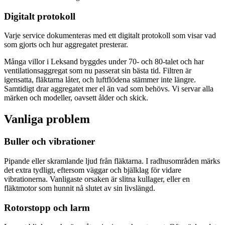
Digitalt protokoll
Varje service dokumenteras med ett digitalt protokoll som visar vad
som gjorts och hur aggregatet presterar.
Många villor i Leksand byggdes under 70- och 80-talet och har
ventilationsaggregat som nu passerat sin bästa tid. Filtren är
igensatta, fläktarna låter, och luftflödena stämmer inte längre.
Samtidigt drar aggregatet mer el än vad som behövs. Vi servar alla
märken och modeller, oavsett ålder och skick.
Vanliga problem
Buller och vibrationer
Pipande eller skramlande ljud från fläktarna. I radhusområden märks
det extra tydligt, eftersom väggar och bjälklag för vidare
vibrationerna. Vanligaste orsaken är slitna kullager, eller en
fläktmotor som hunnit nå slutet av sin livslängd.
Rotorstopp och larm