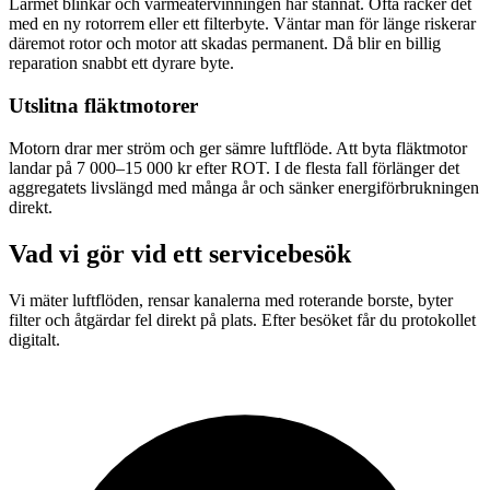
Larmet blinkar och värmeåtervinningen har stannat. Ofta räcker det
med en ny rotorrem eller ett filterbyte. Väntar man för länge riskerar
däremot rotor och motor att skadas permanent. Då blir en billig
reparation snabbt ett dyrare byte.
Utslitna fläktmotorer
Motorn drar mer ström och ger sämre luftflöde. Att byta fläktmotor
landar på 7 000–15 000 kr efter ROT. I de flesta fall förlänger det
aggregatets livslängd med många år och sänker energiförbrukningen
direkt.
Vad vi gör vid ett servicebesök
Vi mäter luftflöden, rensar kanalerna med roterande borste, byter
filter och åtgärdar fel direkt på plats. Efter besöket får du protokollet
digitalt.