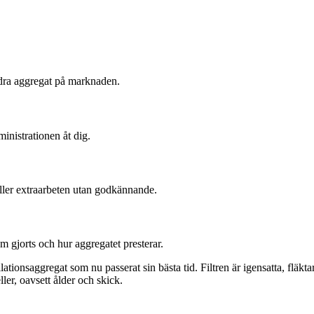
ndra aggregat på marknaden.
nistrationen åt dig.
 eller extraarbeten utan godkännande.
m gjorts och hur aggregatet presterar.
ionsaggregat som nu passerat sin bästa tid. Filtren är igensatta, fläktar
er, oavsett ålder och skick.