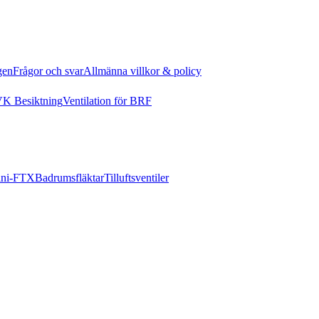
gen
Frågor och svar
Allmänna villkor & policy
K Besiktning
Ventilation för BRF
ni-FTX
Badrumsfläktar
Tilluftsventiler