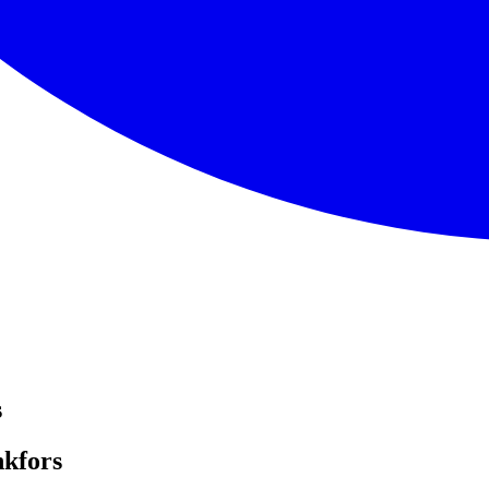
s
nkfors