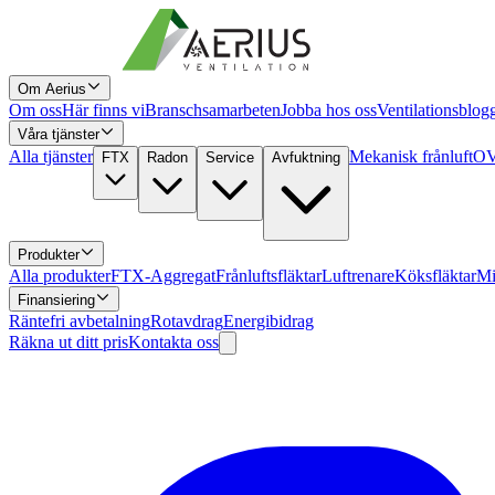
Om Aerius
Om oss
Här finns vi
Branschsamarbeten
Jobba hos oss
Ventilationsblog
Våra tjänster
Alla tjänster
Mekanisk frånluft
OV
FTX
Radon
Service
Avfuktning
Produkter
Alla produkter
FTX-Aggregat
Frånluftsfläktar
Luftrenare
Köksfläktar
Mi
Finansiering
Räntefri avbetalning
Rotavdrag
Energibidrag
Räkna ut ditt pris
Kontakta oss