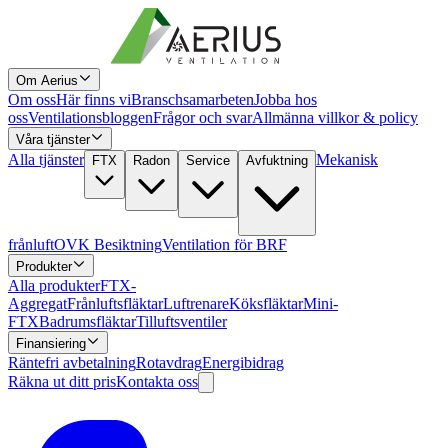
Om Aerius
Om oss
Här finns vi
Branschsamarbeten
Jobba hos
oss
Ventilationsbloggen
Frågor och svar
Allmänna villkor & policy
Våra tjänster
Alla tjänster
Mekanisk
FTX
Radon
Service
Avfuktning
frånluft
OVK Besiktning
Ventilation för BRF
Produkter
Alla produkter
FTX-
Aggregat
Frånluftsfläktar
Luftrenare
Köksfläktar
Mini-
FTX
Badrumsfläktar
Tilluftsventiler
Finansiering
Räntefri avbetalning
Rotavdrag
Energibidrag
Räkna ut ditt pris
Kontakta oss