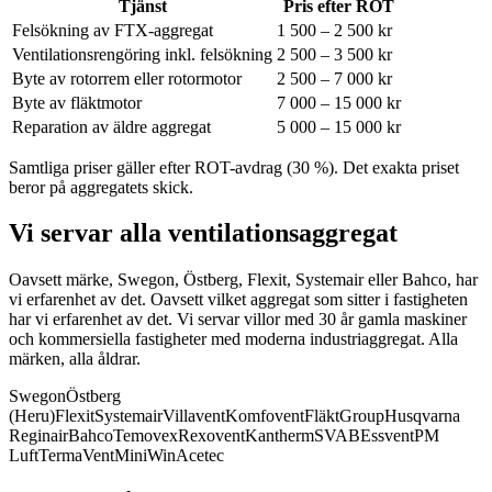
Tjänst
Pris efter ROT
Felsökning av FTX-aggregat
1 500 – 2 500 kr
Ventilationsrengöring inkl. felsökning
2 500 – 3 500 kr
Byte av rotorrem eller rotormotor
2 500 – 7 000 kr
Byte av fläktmotor
7 000 – 15 000 kr
Reparation av äldre aggregat
5 000 – 15 000 kr
Samtliga priser gäller efter ROT-avdrag (30 %). Det exakta priset
beror på aggregatets skick.
Vi servar alla ventilationsaggregat
Oavsett märke, Swegon, Östberg, Flexit, Systemair eller Bahco, har
vi erfarenhet av det.
Oavsett vilket aggregat som sitter i fastigheten
har vi erfarenhet av det. Vi servar villor med 30 år gamla maskiner
och kommersiella fastigheter med moderna industriaggregat. Alla
märken, alla åldrar.
Swegon
Östberg
(Heru)
Flexit
Systemair
Villavent
Komfovent
FläktGroup
Husqvarna
Reginair
Bahco
Temovex
Rexovent
Kantherm
SVAB
Essvent
PM
Luft
TermaVent
MiniWin
Acetec