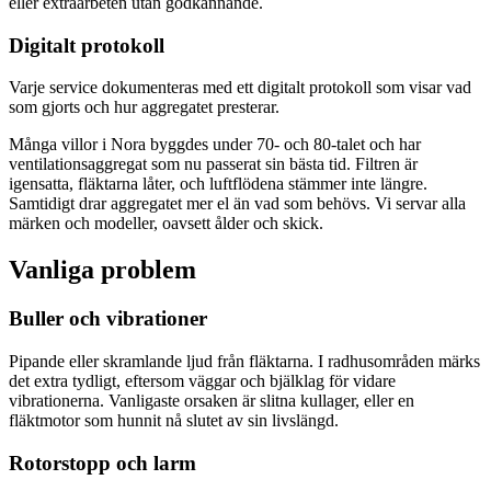
eller extraarbeten utan godkännande.
Digitalt protokoll
Varje service dokumenteras med ett digitalt protokoll som visar vad
som gjorts och hur aggregatet presterar.
Många villor i Nora byggdes under 70- och 80-talet och har
ventilationsaggregat som nu passerat sin bästa tid. Filtren är
igensatta, fläktarna låter, och luftflödena stämmer inte längre.
Samtidigt drar aggregatet mer el än vad som behövs. Vi servar alla
märken och modeller, oavsett ålder och skick.
Vanliga problem
Buller och vibrationer
Pipande eller skramlande ljud från fläktarna. I radhusområden märks
det extra tydligt, eftersom väggar och bjälklag för vidare
vibrationerna. Vanligaste orsaken är slitna kullager, eller en
fläktmotor som hunnit nå slutet av sin livslängd.
Rotorstopp och larm