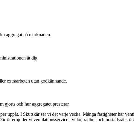
ndra aggregat på marknaden.
nistrationen åt dig.
 eller extraarbeten utan godkännande.
m gjorts och hur aggregatet presterar.
yper uppåt. I Skutskär ser vi det varje vecka. Många fastigheter har venti
ärför erbjuder vi ventilationsservice i villor, radhus och bostadsrättsför