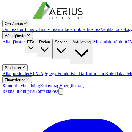
Om Aerius
Om oss
Här finns vi
Branschsamarbeten
Jobba hos oss
Ventilationsblog
Våra tjänster
Alla tjänster
Mekanisk frånluft
OV
FTX
Radon
Service
Avfuktning
Produkter
Alla produkter
FTX-Aggregat
Frånluftsfläktar
Luftrenare
Köksfläktar
Mi
Finansiering
Räntefri avbetalning
Rotavdrag
Energibidrag
Räkna ut ditt pris
Kontakta oss