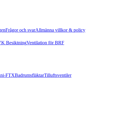
gen
Frågor och svar
Allmänna villkor & policy
K Besiktning
Ventilation för BRF
ni-FTX
Badrumsfläktar
Tilluftsventiler