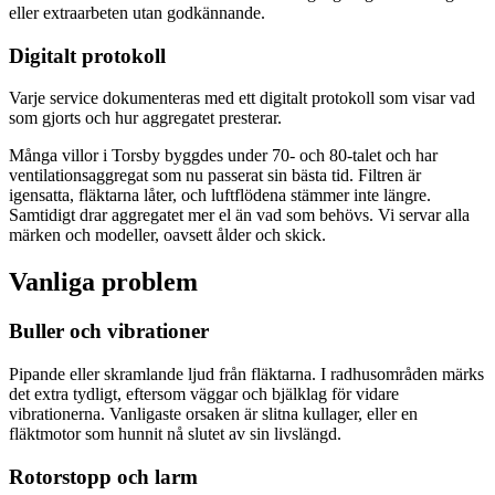
eller extraarbeten utan godkännande.
Digitalt protokoll
Varje service dokumenteras med ett digitalt protokoll som visar vad
som gjorts och hur aggregatet presterar.
Många villor i Torsby byggdes under 70- och 80-talet och har
ventilationsaggregat som nu passerat sin bästa tid. Filtren är
igensatta, fläktarna låter, och luftflödena stämmer inte längre.
Samtidigt drar aggregatet mer el än vad som behövs. Vi servar alla
märken och modeller, oavsett ålder och skick.
Vanliga problem
Buller och vibrationer
Pipande eller skramlande ljud från fläktarna. I radhusområden märks
det extra tydligt, eftersom väggar och bjälklag för vidare
vibrationerna. Vanligaste orsaken är slitna kullager, eller en
fläktmotor som hunnit nå slutet av sin livslängd.
Rotorstopp och larm