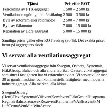
Tjänst
Pris efter ROT
Felsökning av FTX-aggregat
1 500 – 2 500 kr
Ventilationsrengöring inkl. felsökning
2 500 – 3 500 kr
Byte av rotorrem eller rotormotor
2 500 – 7 000 kr
Byte av fläktmotor
7 000 – 15 000 kr
Reparation av äldre aggregat
5 000 – 15 000 kr
Samtliga priser gäller efter ROT-avdrag (30 %). Det exakta priset
beror på aggregatets skick.
Vi servar alla ventilationsaggregat
Vi servar ventilationsaggregat från Swegon, Östberg, Systemair,
FläktGroup, Bahco och alla andra fabrikat.
Oavsett vilket aggregat
som sitter i fastigheten har vi erfarenhet av det. Vi servar villor med
30 år gamla maskiner och kommersiella fastigheter med moderna
industriaggregat. Alla märken, alla åldrar.
Swegon
Östberg
(Heru)
Flexit
Systemair
Villavent
Komfovent
FläktGroup
Husqvarna
Reginair
Bahco
Temovex
Rexovent
Kantherm
SVAB
Essvent
PM
Luft
TermaVent
MiniWin
Acetec