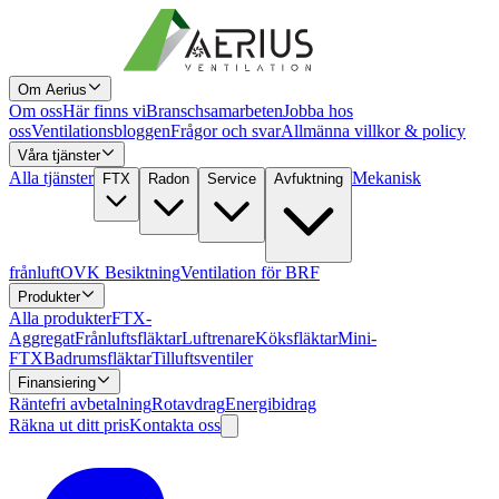
Om Aerius
Om oss
Här finns vi
Branschsamarbeten
Jobba hos
oss
Ventilationsbloggen
Frågor och svar
Allmänna villkor & policy
Våra tjänster
Alla tjänster
Mekanisk
FTX
Radon
Service
Avfuktning
frånluft
OVK Besiktning
Ventilation för BRF
Produkter
Alla produkter
FTX-
Aggregat
Frånluftsfläktar
Luftrenare
Köksfläktar
Mini-
FTX
Badrumsfläktar
Tilluftsventiler
Finansiering
Räntefri avbetalning
Rotavdrag
Energibidrag
Räkna ut ditt pris
Kontakta oss