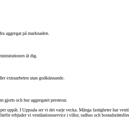
ndra aggregat på marknaden.
nistrationen åt dig.
 eller extraarbeten utan godkännande.
m gjorts och hur aggregatet presterar.
yper uppåt. I Uppsala ser vi det varje vecka. Många fastigheter har venti
ärför erbjuder vi ventilationsservice i villor, radhus och bostadsrättsför