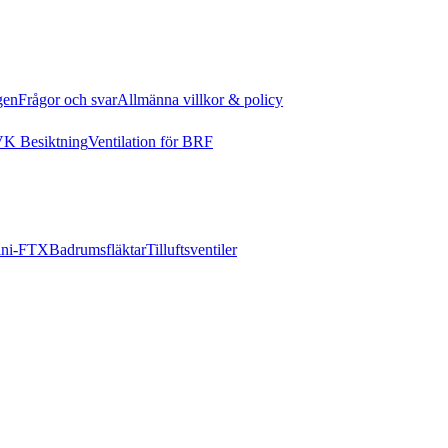
gen
Frågor och svar
Allmänna villkor & policy
K Besiktning
Ventilation för BRF
ni-FTX
Badrumsfläktar
Tilluftsventiler