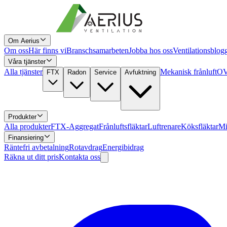
Om Aerius
Om oss
Här finns vi
Branschsamarbeten
Jobba hos oss
Ventilationsblog
Våra tjänster
Alla tjänster
Mekanisk frånluft
OV
FTX
Radon
Service
Avfuktning
Produkter
Alla produkter
FTX-Aggregat
Frånluftsfläktar
Luftrenare
Köksfläktar
Mi
Finansiering
Räntefri avbetalning
Rotavdrag
Energibidrag
Räkna ut ditt pris
Kontakta oss