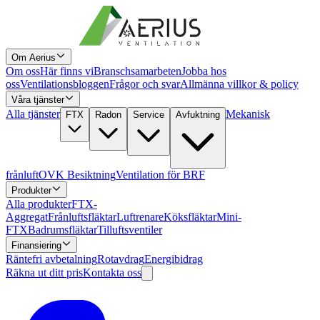
Om Aerius
Om oss
Här finns vi
Branschsamarbeten
Jobba hos
oss
Ventilationsbloggen
Frågor och svar
Allmänna villkor & policy
Våra tjänster
Alla tjänster
Mekanisk
FTX
Radon
Service
Avfuktning
frånluft
OVK Besiktning
Ventilation för BRF
Produkter
Alla produkter
FTX-
Aggregat
Frånluftsfläktar
Luftrenare
Köksfläktar
Mini-
FTX
Badrumsfläktar
Tilluftsventiler
Finansiering
Räntefri avbetalning
Rotavdrag
Energibidrag
Räkna ut ditt pris
Kontakta oss