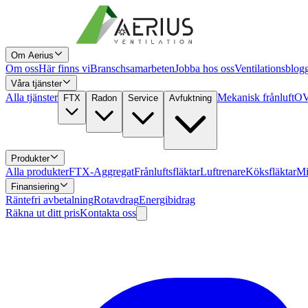
Om Aerius
Om oss
Här finns vi
Branschsamarbeten
Jobba hos oss
Ventilationsblog
Våra tjänster
Alla tjänster
Mekanisk frånluft
OV
FTX
Radon
Service
Avfuktning
Produkter
Alla produkter
FTX-Aggregat
Frånluftsfläktar
Luftrenare
Köksfläktar
Mi
Finansiering
Räntefri avbetalning
Rotavdrag
Energibidrag
Räkna ut ditt pris
Kontakta oss