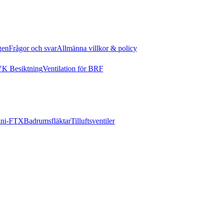
gen
Frågor och svar
Allmänna villkor & policy
K Besiktning
Ventilation för BRF
ni-FTX
Badrumsfläktar
Tilluftsventiler