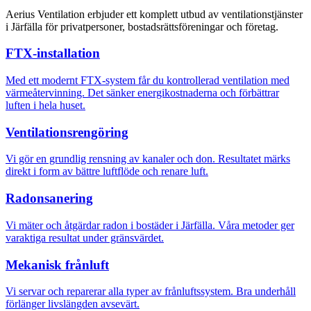
Aerius Ventilation erbjuder ett komplett utbud av ventilationstjänster
i Järfälla för privatpersoner, bostadsrättsföreningar och företag.
FTX-installation
Med ett modernt FTX-system får du kontrollerad ventilation med
värmeåtervinning. Det sänker energikostnaderna och förbättrar
luften i hela huset.
Ventilationsrengöring
Vi gör en grundlig rensning av kanaler och don. Resultatet märks
direkt i form av bättre luftflöde och renare luft.
Radonsanering
Vi mäter och åtgärdar radon i bostäder i Järfälla. Våra metoder ger
varaktiga resultat under gränsvärdet.
Mekanisk frånluft
Vi servar och reparerar alla typer av frånluftssystem. Bra underhåll
förlänger livslängden avsevärt.