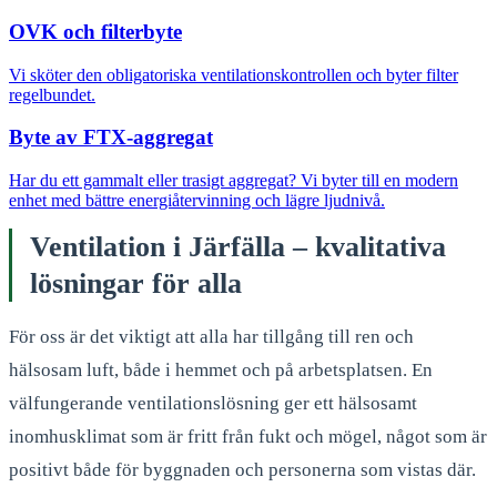
OVK och filterbyte
Vi sköter den obligatoriska ventilationskontrollen och byter filter
regelbundet.
Byte av FTX-aggregat
Har du ett gammalt eller trasigt aggregat? Vi byter till en modern
enhet med bättre energiåtervinning och lägre ljudnivå.
Ventilation i Järfälla – kvalitativa
lösningar för alla
För oss är det viktigt att alla har tillgång till ren och
hälsosam luft, både i hemmet och på arbetsplatsen. En
välfungerande ventilationslösning ger ett hälsosamt
inomhusklimat som är fritt från fukt och mögel, något som är
positivt både för byggnaden och personerna som vistas där.