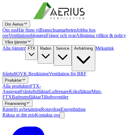
Om Aerius
Om oss
Här finns vi
Branschsamarbeten
Jobba hos
oss
Ventilationsbloggen
Frågor och svar
Allmänna villkor & policy
Våra tjänster
Alla tjänster
Mekanisk
FTX
Radon
Service
Avfuktning
frånluft
OVK Besiktning
Ventilation för BRF
Produkter
Alla produkter
FTX-
Aggregat
Frånluftsfläktar
Luftrenare
Köksfläktar
Mini-
FTX
Badrumsfläktar
Tilluftsventiler
Finansiering
Räntefri avbetalning
Rotavdrag
Energibidrag
Räkna ut ditt pris
Kontakta oss